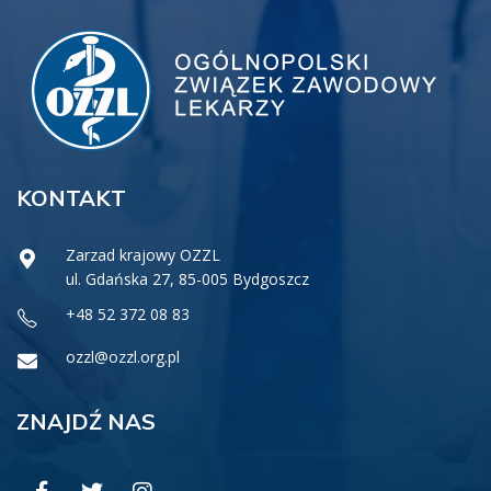
KONTAKT
Zarzad krajowy OZZL
ul. Gdańska 27, 85-005 Bydgoszcz
+48 52 372 08 83
ozzl@ozzl.org.pl
ZNAJDŹ NAS