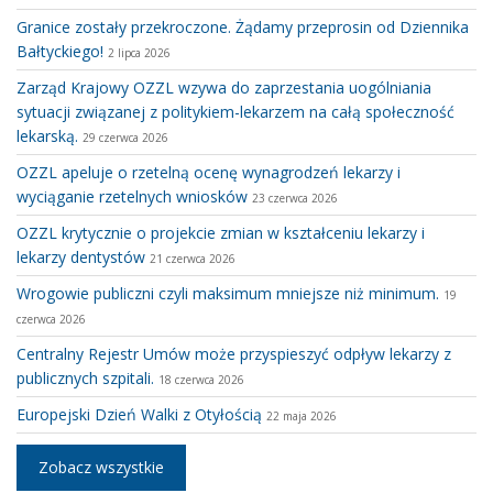
Granice zostały przekroczone. Żądamy przeprosin od Dziennika
Bałtyckiego!
2 lipca 2026
Zarząd Krajowy OZZL wzywa do zaprzestania uogólniania
sytuacji związanej z politykiem-lekarzem na całą społeczność
lekarską.
29 czerwca 2026
OZZL apeluje o rzetelną ocenę wynagrodzeń lekarzy i
wyciąganie rzetelnych wniosków
23 czerwca 2026
OZZL krytycznie o projekcie zmian w kształceniu lekarzy i
lekarzy dentystów
21 czerwca 2026
Wrogowie publiczni czyli maksimum mniejsze niż minimum.
19
czerwca 2026
Centralny Rejestr Umów może przyspieszyć odpływ lekarzy z
publicznych szpitali.
18 czerwca 2026
Europejski Dzień Walki z Otyłością
22 maja 2026
Zobacz wszystkie