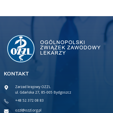
KONTAKT
Zarzad krajowy OZZL
ul. Gdańska 27, 85-005 Bydgoszcz
+48 52 372 08 83
ozzl@ozzl.org.pl