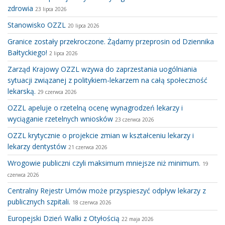
zdrowia
23 lipca 2026
Stanowisko OZZL
20 lipca 2026
Granice zostały przekroczone. Żądamy przeprosin od Dziennika
Bałtyckiego!
2 lipca 2026
Zarząd Krajowy OZZL wzywa do zaprzestania uogólniania
sytuacji związanej z politykiem-lekarzem na całą społeczność
lekarską.
29 czerwca 2026
OZZL apeluje o rzetelną ocenę wynagrodzeń lekarzy i
wyciąganie rzetelnych wniosków
23 czerwca 2026
OZZL krytycznie o projekcie zmian w kształceniu lekarzy i
lekarzy dentystów
21 czerwca 2026
Wrogowie publiczni czyli maksimum mniejsze niż minimum.
19
czerwca 2026
Centralny Rejestr Umów może przyspieszyć odpływ lekarzy z
publicznych szpitali.
18 czerwca 2026
Europejski Dzień Walki z Otyłością
22 maja 2026