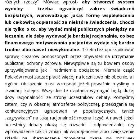
różnych rzeczy”. Mówiąc wprost-
aby stworzyć system
wydolny – trzeba ograniczyć zakres świadczeń
bezpłatnych, wprowadzając jakąś formę współpłacenia
lub całkowitą odpłatność za niektóre świadczenia. Chodzi
nie tylko o to, aby wydać mniej publicznych pieniędzy na
leczenie, ale żeby wydawać je bardziej racjonalnie, co bez
finansowego motywowania pacjentów wydaje się bardzo
trudne albo nawet niewykonalne.
Trzeba też uporządkować
sprawę ciężarów ponoszonych przez obywateli na utrzymanie
publicznej ochrony zdrowia. Niewątpliwie są tu bowiem osoby
uprzywilejowane jak i nadmiernie obciążone. Niemała część
Polaków musi zacząć płacić więcej na lecznictwo niż obecnie, a i
ogólne obciążenie musi wzrosnąć jeżeli poważnie myślimy o
likwidacji kolejek. Wszystkie te działania wymagać będą dużej
dozy racjonalności ze strony uczestników debaty. Pomyślmy
zatem, czy w obecnej atmosferze politycznej, prześcigania się
konkurencyjnych ugrupowań w populistycznych, tanich
„zagrywkach” na taką racjonalność można liczyć. A nawet jeżeli
uczestnicy debaty okażą się rozsądni i odpowiedzialni, czy
wprowadzenie takich zmian jak współpłacenie albo zwiększenie
składki na ubezpieczenie zdrowotne okaże się możliwe?