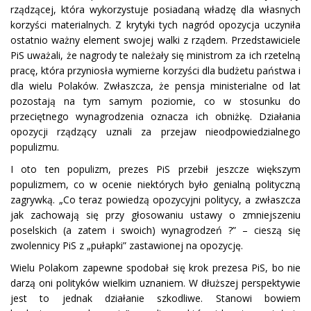
rządzącej, która wykorzystuje posiadaną władzę dla własnych
korzyści materialnych. Z krytyki tych nagród opozycja uczyniła
ostatnio ważny element swojej walki z rządem. Przedstawiciele
PiS uważali, że nagrody te należały się ministrom za ich rzetelną
pracę, która przyniosła wymierne korzyści dla budżetu państwa i
dla wielu Polaków. Zwłaszcza, że pensja ministerialne od lat
pozostają na tym samym poziomie, co w stosunku do
przeciętnego wynagrodzenia oznacza ich obniżkę. Działania
opozycji rządzący uznali za przejaw nieodpowiedzialnego
populizmu.
I oto ten populizm, prezes PiS przebił jeszcze większym
populizmem, co w ocenie niektórych było genialną polityczną
zagrywką. „Co teraz powiedzą opozycyjni politycy, a zwłaszcza
jak zachowają się przy głosowaniu ustawy o zmniejszeniu
poselskich (a zatem i swoich) wynagrodzeń ?” – cieszą się
zwolennicy PiS z „pułapki” zastawionej na opozycję.
Wielu Polakom zapewne spodobał się krok prezesa PiS, bo nie
darzą oni polityków wielkim uznaniem. W dłuższej perspektywie
jest to jednak działanie szkodliwe. Stanowi bowiem