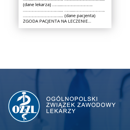
(dane lekarza) ……....………………………..
………………………….…..... ……....………………………..
………………………….…..... (dane pacjenta)
ZGODA PACJENTA NA LECZENIE…