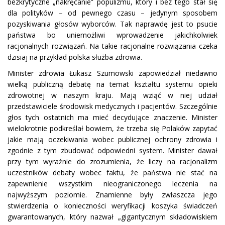
bezkrytyczne „nakręcanie” populizmu, który i bez tego stał się
dla polityków – od pewnego czasu – jedynym sposobem
pozyskiwania głosów wyborców. Tak naprawdę jest to psucie
państwa bo uniemożliwi wprowadzenie jakichkolwiek
racjonalnych rozwiązań. Na takie racjonalne rozwiązania czeka
dzisiaj na przykład polska służba zdrowia.
Minister zdrowia Łukasz Szumowski zapowiedział niedawno
wielką publiczną debatę na temat kształtu systemu opieki
zdrowotnej w naszym kraju. Mają wziąć w niej udział
przedstawiciele środowisk medycznych i pacjentów. Szczególnie
głos tych ostatnich ma mieć decydujące znaczenie. Minister
wielokrotnie podkreślał bowiem, że trzeba się Polaków zapytać
jakie mają oczekiwania wobec publicznej ochrony zdrowia i
zgodnie z tym zbudować odpowiedni system. Minister dawał
przy tym wyraźnie do zrozumienia, że liczy na racjonalizm
uczestników debaty wobec faktu, że państwa nie stać na
zapewnienie wszystkim nieograniczonego leczenia na
najwyższym poziomie. Znamienne były zwłaszcza jego
stwierdzenia o konieczności weryfikacji koszyka świadczeń
gwarantowanych, który nazwał „gigantycznym składowiskiem