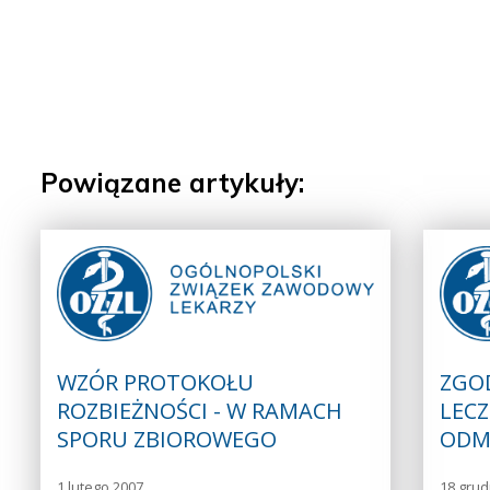
Powiązane artykuły:
WZÓR PROTOKOŁU
ZGO
ROZBIEŻNOŚCI - W RAMACH
LECZ
SPORU ZBIOROWEGO
ODM
1 lutego 2007
18 grud