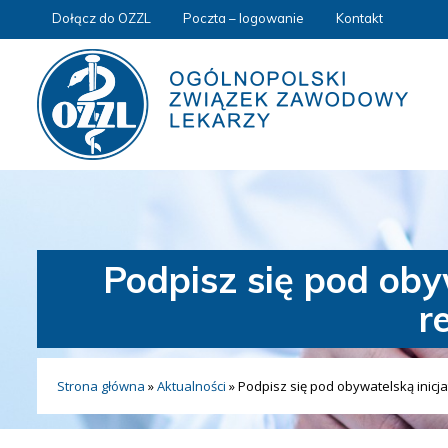
Dołącz do OZZL
Poczta – logowanie
Kontakt
Podpisz się pod ob
r
Strona główna
»
Aktualności
»
Podpisz się pod obywatelską inicj