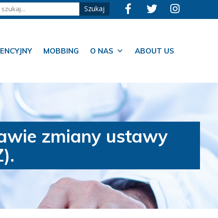
ENCYJNY
MOBBING
O NAS
ABOUT US
rawie zmiany ustawy
).