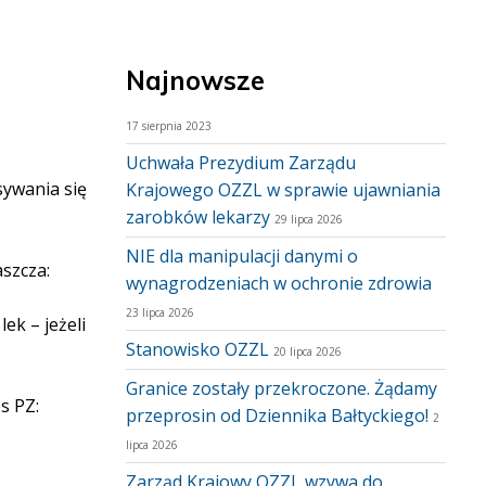
Najnowsze
17 sierpnia 2023
Uchwała Prezydium Zarządu
sywania się
Krajowego OZZL w sprawie ujawniania
zarobków lekarzy
29 lipca 2026
NIE dla manipulacji danymi o
aszcza:
wynagrodzeniach w ochronie zdrowia
23 lipca 2026
ek – jeżeli
Stanowisko OZZL
20 lipca 2026
Granice zostały przekroczone. Żądamy
es PZ:
przeprosin od Dziennika Bałtyckiego!
2
lipca 2026
Zarząd Krajowy OZZL wzywa do