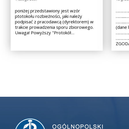
poniżej przedstawiony jest wzór
……………
ptotokołu rozbieżności, jaki należy
……...
podpisać z pracodawcą (dyrektorem) w
……...
trakcie prowadzenia sporu zbiorowego.
(dane 
Uwaga! Powyższy "Protokół…
……………
………………
ZGODA