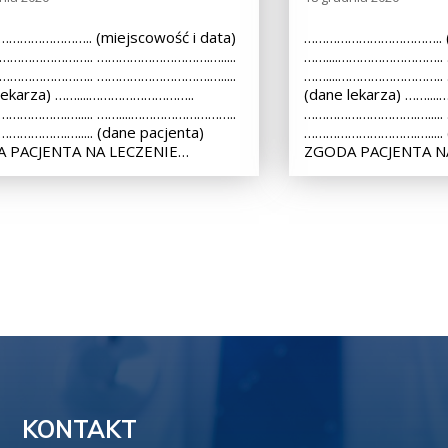
………………….. (miejscowość i data)
……………………………….. (m
.……………………….. ………………………….….....
……....………………………..
.……………………….. ………………………….….....
……....………………………..
lekarza) ……....………………………..
(dane lekarza) ……..
…………….…..... ……....………………………..
………………………….….....
………….…..... (dane pacjenta)
………………………….…..... (
 PACJENTA NA LECZENIE…
ZGODA PACJENTA N
KONTAKT