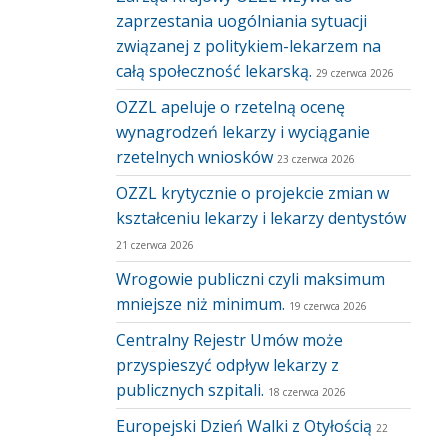
zaprzestania uogólniania sytuacji
związanej z politykiem-lekarzem na
całą społeczność lekarską.
29 czerwca 2026
OZZL apeluje o rzetelną ocenę
wynagrodzeń lekarzy i wyciąganie
rzetelnych wniosków
23 czerwca 2026
OZZL krytycznie o projekcie zmian w
kształceniu lekarzy i lekarzy dentystów
21 czerwca 2026
Wrogowie publiczni czyli maksimum
mniejsze niż minimum.
19 czerwca 2026
Centralny Rejestr Umów może
przyspieszyć odpływ lekarzy z
publicznych szpitali.
18 czerwca 2026
Europejski Dzień Walki z Otyłością
22