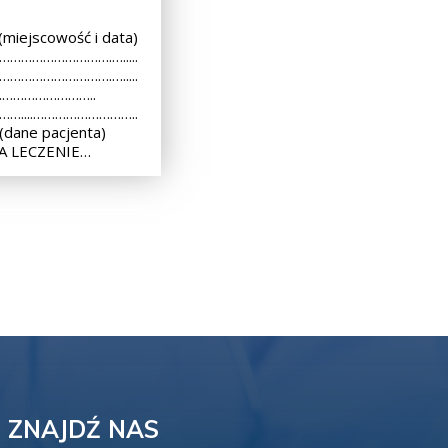
iejscowość i data)
 ………………………….….....
 ………………………….….....
..………………………..
 ……....………………………..
dane pacjenta)
A LECZENIE…
ZNAJDŹ NAS