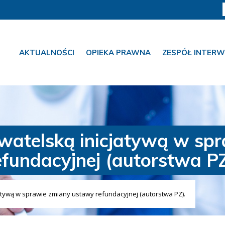
AKTUALNOŚCI
OPIEKA PRAWNA
ZESPÓŁ INTERW
ywatelską inicjatywą w sp
efundacyjnej (autorstwa PZ
atywą w sprawie zmiany ustawy refundacyjnej (autorstwa PZ).