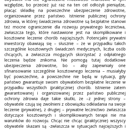
względzie, bo przecież już raz na ten cel odłożyli pieniądze,
płacąc składkę na powszechne ubezpieczenie zdrowotne,
organizowane przez państwo. Istnienie publicznej ochrony
zdrowia, w której świadczenia zdrowotne są bezpłatne stanowi
też mocne ograniczenie dla rozwoju prywatnego lecznictwa,
zwłaszcza tego, które nastawione jest na skomplikowane i
kosztowne leczenie chorób najcięższych. Potencjalni prywatni
inwestorzy obawiają się – słusznie – że w przypadku takich
szczególnie kosztownych świadczeń medycznych, liczba osób
chcących, a zwłaszcza mogących skorzystać z odpłatnego
leczenia będzie znikoma. Nie pomogą tutaj dodatkowe
ubezpieczenia zdrowotne, bo – aby zapewniały one
sfinansowanie szczególnie kosztownego leczenia – musiałyby
być powszechne, a powszechne nie będą w sytuacji, gdy
państwo gwarantuje swoim obywatelom bezpłatne leczenie w
przypadku wszystkich (praktycznie) chorób. Istnienie zatem
gwarantowanej i organizowanej przez państwo publicznej
ochrony zdrowia daje takie skutki, że –z jednej strony –
obywatele czują się zwolnieni z obowiązku odkładania na swoje
leczenie (prywatne), z drugiej – prywatne lecznictwo zwłaszcza
dotyczące kosztownych i skomplikowanych terapii nie ma
warunków do rozwoju. Chcąc nie chcąc (praktycznie) wszyscy
obywatele skazani są -zwłaszcza w sytuacjach najcięższych i