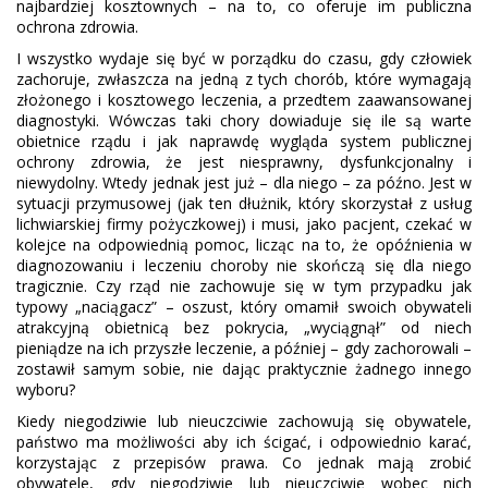
najbardziej kosztownych – na to, co oferuje im publiczna
ochrona zdrowia.
I wszystko wydaje się być w porządku do czasu, gdy człowiek
zachoruje, zwłaszcza na jedną z tych chorób, które wymagają
złożonego i kosztowego leczenia, a przedtem zaawansowanej
diagnostyki. Wówczas taki chory dowiaduje się ile są warte
obietnice rządu i jak naprawdę wygląda system publicznej
ochrony zdrowia, że jest niesprawny, dysfunkcjonalny i
niewydolny. Wtedy jednak jest już – dla niego – za późno. Jest w
sytuacji przymusowej (jak ten dłużnik, który skorzystał z usług
lichwiarskiej firmy pożyczkowej) i musi, jako pacjent, czekać w
kolejce na odpowiednią pomoc, licząc na to, że opóźnienia w
diagnozowaniu i leczeniu choroby nie skończą się dla niego
tragicznie. Czy rząd nie zachowuje się w tym przypadku jak
typowy „naciągacz” – oszust, który omamił swoich obywateli
atrakcyjną obietnicą bez pokrycia, „wyciągnął” od niech
pieniądze na ich przyszłe leczenie, a później – gdy zachorowali –
zostawił samym sobie, nie dając praktycznie żadnego innego
wyboru?
Kiedy niegodziwie lub nieuczciwie zachowują się obywatele,
państwo ma możliwości aby ich ścigać, i odpowiednio karać,
korzystając z przepisów prawa. Co jednak mają zrobić
obywatele, gdy niegodziwie lub nieuczciwie wobec nich