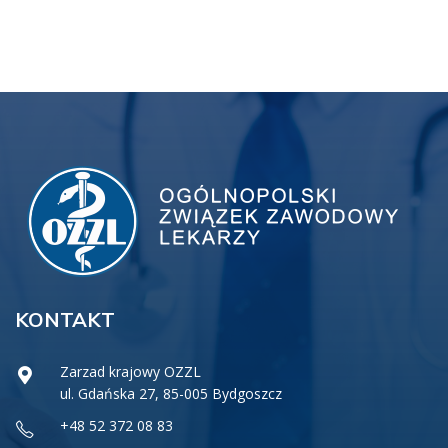
KONTAKT
Zarzad krajowy OZZL
ul. Gdańska 27, 85-005 Bydgoszcz
+48 52 372 08 83