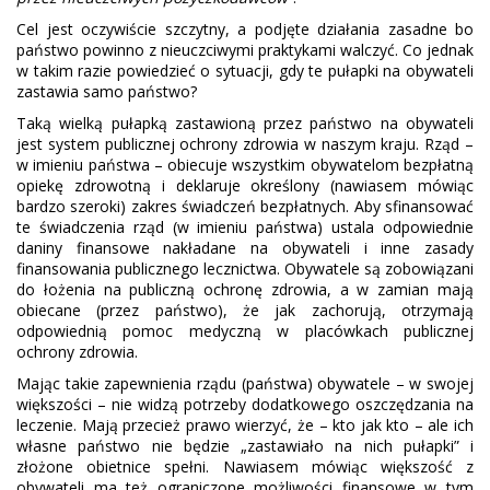
Cel jest oczywiście szczytny, a podjęte działania zasadne bo
państwo powinno z nieuczciwymi praktykami walczyć. Co jednak
w takim razie powiedzieć o sytuacji, gdy te pułapki na obywateli
zastawia samo państwo?
Taką wielką pułapką zastawioną przez państwo na obywateli
jest system publicznej ochrony zdrowia w naszym kraju. Rząd –
w imieniu państwa – obiecuje wszystkim obywatelom bezpłatną
opiekę zdrowotną i deklaruje określony (nawiasem mówiąc
bardzo szeroki) zakres świadczeń bezpłatnych. Aby sfinansować
te świadczenia rząd (w imieniu państwa) ustala odpowiednie
daniny finansowe nakładane na obywateli i inne zasady
finansowania publicznego lecznictwa. Obywatele są zobowiązani
do łożenia na publiczną ochronę zdrowia, a w zamian mają
obiecane (przez państwo), że jak zachorują, otrzymają
odpowiednią pomoc medyczną w placówkach publicznej
ochrony zdrowia.
Mając takie zapewnienia rządu (państwa) obywatele – w swojej
większości – nie widzą potrzeby dodatkowego oszczędzania na
leczenie. Mają przecież prawo wierzyć, że – kto jak kto – ale ich
własne państwo nie będzie „zastawiało na nich pułapki” i
złożone obietnice spełni. Nawiasem mówiąc większość z
obywateli ma też ograniczone możliwości finansowe w tym