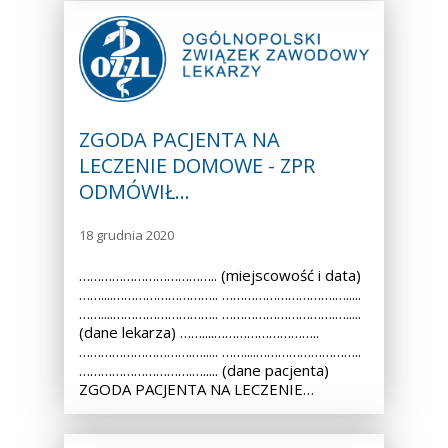
ZGODA PACJENTA NA
LECZENIE DOMOWE - ZPR
ODMÓWIŁ…
18 grudnia 2020
……………………………….. (miejscowość i data)
……....……………………….. ………………………….….....
……....……………………….. ………………………….….....
(dane lekarza) ……....………………………..
………………………….…..... ……....………………………..
………………………….…..... (dane pacjenta)
ZGODA PACJENTA NA LECZENIE…