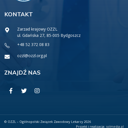
KONTAKT
Zarzad krajowy OZZL
ul. Gdańska 27, 85-005 Bydgoszcz
+48 52 372 08 83
ozzl@ozzl.org.pl
ZNAJDŹ NAS
© OZZL – Ogólnopolski Związek Zawodowy Lekarzy 2026
Projekt i realizacja:
solmedia.pl