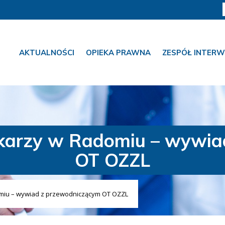
AKTUALNOŚCI
OPIEKA PRAWNA
ZESPÓŁ INTERW
lekarzy w Radomiu – wywi
OT OZZL
omiu – wywiad z przewodniczącym OT OZZL