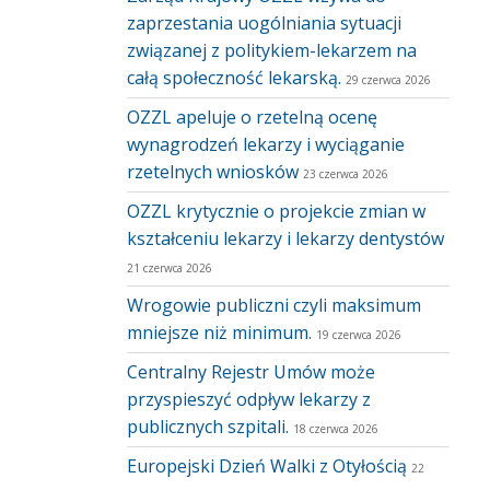
zaprzestania uogólniania sytuacji
związanej z politykiem-lekarzem na
całą społeczność lekarską.
29 czerwca 2026
OZZL apeluje o rzetelną ocenę
wynagrodzeń lekarzy i wyciąganie
rzetelnych wniosków
23 czerwca 2026
OZZL krytycznie o projekcie zmian w
kształceniu lekarzy i lekarzy dentystów
21 czerwca 2026
Wrogowie publiczni czyli maksimum
mniejsze niż minimum.
19 czerwca 2026
Centralny Rejestr Umów może
przyspieszyć odpływ lekarzy z
publicznych szpitali.
18 czerwca 2026
Europejski Dzień Walki z Otyłością
22