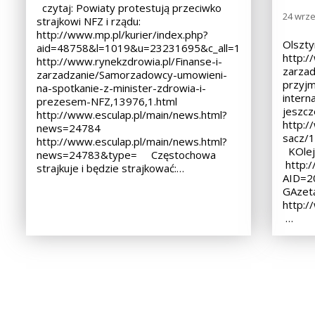
czytaj: Powiaty protestują przeciwko
24 wrze
strajkowi NFZ i rządu:
http://www.mp.pl/kurier/index.php?
Olszty
aid=48758&l=1019&u=23231695&c_all=1
http:/
http://www.rynekzdrowia.pl/Finanse-i-
zarzad
zarzadzanie/Samorzadowcy-umowieni-
przyjm
na-spotkanie-z-minister-zdrowia-i-
intern
prezesem-NFZ,13976,1.html
jeszcze
http://www.esculap.pl/main/news.html?
http:/
news=24784
sacz/1
http://www.esculap.pl/main/news.html?
KOlejn
news=24783&type= Częstochowa
http:/
strajkuje i będzie strajkować:…
AID=2
GAzet
http:/
…