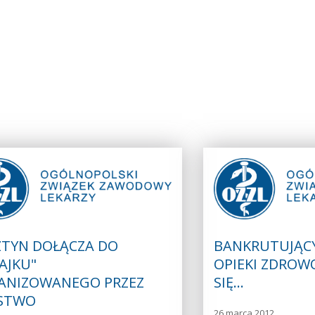
ZTYN DOŁĄCZA DO
BANKRUTUJĄC
AJKU"
OPIEKI ZDROW
ANIZOWANEGO PRZEZ
SIĘ…
STWO
26 marca 2012