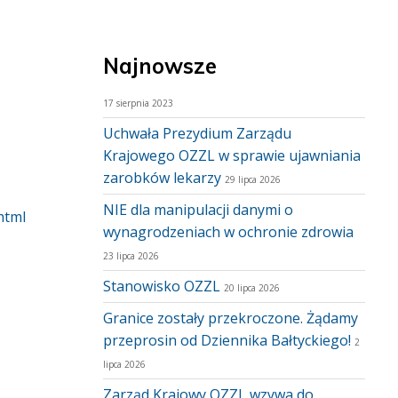
Najnowsze
17 sierpnia 2023
Uchwała Prezydium Zarządu
Krajowego OZZL w sprawie ujawniania
zarobków lekarzy
29 lipca 2026
NIE dla manipulacji danymi o
html
wynagrodzeniach w ochronie zdrowia
23 lipca 2026
Stanowisko OZZL
20 lipca 2026
Granice zostały przekroczone. Żądamy
przeprosin od Dziennika Bałtyckiego!
2
lipca 2026
Zarząd Krajowy OZZL wzywa do