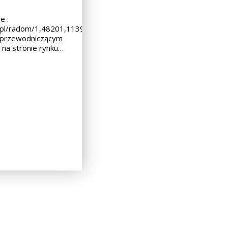
ie :
.pl/radom/1,48201,11390406,W_szpitalach_goraco__Spor_o_pensj
 przewodniczącym
na stronie rynku…
FZ_wyczerpane.html