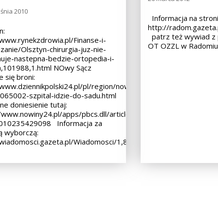
śnia 2010
Informacja na stron
http://radom.gazeta
n:
patrz też wywiad z
/www.rynekzdrowia.pl/Finanse-i-
OT OZZL w Radomiu 
zanie/Olsztyn-chirurgia-juz-nie-
uje-nastepna-bedzie-ortopedia-i-
a,101988,1.html NOwy Sącz
 się broni:
/www.dziennikpolski24.pl/pl/region/nowy-
065002-szpital-idzie-do-sadu.html
e doniesienie tutaj:
/www.nowiny24.pl/apps/pbcs.dll/article?
010235429098 Informacja za
ą wyborczą:
/wiadomosci.gazeta.pl/Wiadomosci/1,80273,8347897,__Limity_N