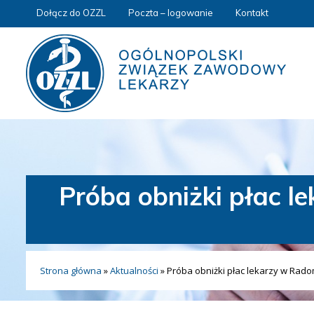
Dołącz do OZZL
Poczta – logowanie
Kontakt
Próba obniżki płac 
Strona główna
»
Aktualności
»
Próba obniżki płac lekarzy w Rad