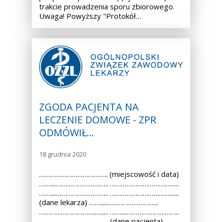
trakcie prowadzenia sporu zbiorowego.
Uwaga! Powyższy "Protokół…
ZGODA PACJENTA NA
LECZENIE DOMOWE - ZPR
ODMÓWIŁ…
18 grudnia 2020
……………………………….. (miejscowość i data)
……....……………………….. ………………………….….....
……....……………………….. ………………………….….....
(dane lekarza) ……....………………………..
………………………….…..... ……....………………………..
………………………….…..... (dane pacjenta)