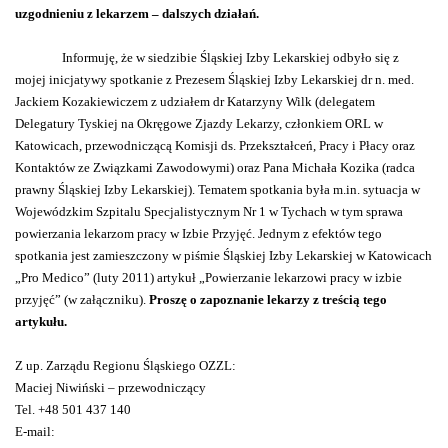
uzgodnieniu z lekarzem – dalszych działań.
Informuję, że w siedzibie Śląskiej Izby Lekarskiej odbyło się z
mojej inicjatywy spotkanie z Prezesem Śląskiej Izby Lekarskiej dr n. med.
Jackiem Kozakiewiczem z udziałem dr Katarzyny Wilk (delegatem
Delegatury Tyskiej na Okręgowe Zjazdy Lekarzy, członkiem ORL w
Katowicach, przewodniczącą Komisji ds. Przekształceń, Pracy i Płacy oraz
Kontaktów ze Związkami Zawodowymi) oraz Pana Michała Kozika (radca
prawny Śląskiej Izby Lekarskiej). Tematem spotkania była m.in. sytuacja w
Wojewódzkim Szpitalu Specjalistycznym Nr 1 w Tychach w tym sprawa
powierzania lekarzom pracy w Izbie Przyjęć. Jednym z efektów tego
spotkania jest zamieszczony w piśmie Śląskiej Izby Lekarskiej w Katowicach
„Pro Medico” (luty 2011) artykuł „Powierzanie lekarzowi pracy w izbie
przyjęć” (w załączniku).
Proszę o zapoznanie lekarzy z treścią tego
artykułu.
Z up. Zarządu Regionu Śląskiego OZZL:
Maciej Niwiński – przewodniczący
Tel. +48 501 437 140
E-mail: