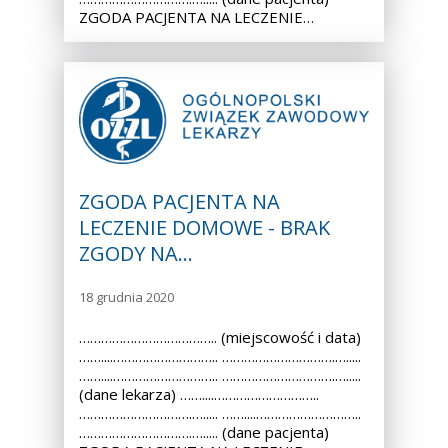
ZGODA PACJENTA NA LECZENIE…
ZGODA PACJENTA NA
LECZENIE DOMOWE - BRAK
ZGODY NA…
18 grudnia 2020
……………………………….. (miejscowość i data)
……....……………………….. ………………………….….....
……....……………………….. ………………………….….....
(dane lekarza) ……....………………………..
………………………….…..... ……....………………………..
………………………….…..... (dane pacjenta)