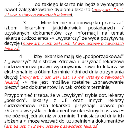
2. od takiego lekarza nie będzie wymagane
nawet zalegalizowanie dyplomu lekarza (
nowy art. 7 ust.
);
11 ww. ustawy o zawodach lekarza
3. Minister nie ma obowiązku przekazać
izbom lekarskim jakichkolwiek posiadanych /
uzyskanych dokumentów czy informacji na temat
lekarza cudzoziemca -> „wystarczy” że wyda pozytywną
decyzję (
nowy art. 7 ust. 2e) i ust. 13 ww. ustawy o zawodach
);
lekarza
4. izby lekarskie mają się „podporządkować”
/ „uwierzyć” Ministrowi Zdrowia i przyznać lekarzowi
cudzoziemcowi prawo wykonywania zawodu lekarza w
ekstremalnie krótkim terminie 7 dni od dnia otrzymania
decyzji (
nowy art. 7 ust. 2e) i ust. 13 ww. ustawy o zawodach
) -> nie jest możliwe rzetelne „sprawowanie
lekarza
pieczy” bez dokumentów i w tak krótkim terminie;
Przypomnieć trzeba, że w „zwykłym” trybie dot. lekarzy
„polskich”, lekarzy z UE oraz innych lekarzy
cudzoziemców izba lekarska przyznaje prawo: po
złożeniu wszystkich dokumentów określonych ustawą +
nie później jednak niż w terminie 1 miesiąca od dnia ich
złożenia + może wezwać do uzupełnienia dokumentów
(
).
art. 6a ust. 1 i 2 ww. ustawy o zawodach lekarza