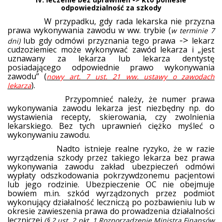
odpowiedzialność za szkody
W przypadku, gdy rada lekarska nie przyzna
prawa wykonywania zawodu w ww. trybie (
w terminie 7
->
lub gdy odmówi przyznania tego prawa
lekarz
dni)
cudzoziemiec może wykonywać zawód lekarza i „jest
uznawany za lekarza lub lekarza dentystę
posiadającego odpowiednie prawo wykonywania
zawodu” (
nowy art. 7 ust. 21 ww. ustawy o zawodach
).
lekarza
Przypomnieć należy, że numer prawa
wykonywania zawodu lekarza jest niezbędny np. do
wystawienia recepty, skierowania, czy zwolnienia
lekarskiego. Bez tych uprawnień ciężko myśleć o
wykonywaniu zawodu.
Nadto istnieje realne ryzyko, że w razie
wyrządzenia szkody przez takiego lekarza bez prawa
wykonywania zawodu zakład ubezpieczeń odmówi
wypłaty odszkodowania pokrzywdzonemu pacjentowi
lub jego rodzinie. Ubezpieczenie OC nie obejmuje
bowiem m.in. szkód wyrządzonych przez podmiot
wykonujący działalność leczniczą po pozbawieniu lub w
okresie zawieszenia prawa do prowadzenia działalności
leczniczej
(§ 2 ust. 2 pkt. 1 Rozporządzenie Ministra Finansów