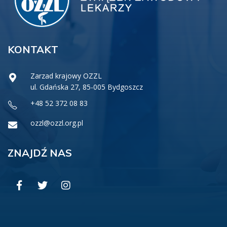
KONTAKT
Zarzad krajowy OZZL
ul. Gdańska 27, 85-005 Bydgoszcz
+48 52 372 08 83
ozzl@ozzl.org.pl
ZNAJDŹ NAS