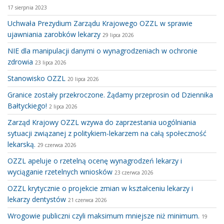
17 sierpnia 2023
Uchwała Prezydium Zarządu Krajowego OZZL w sprawie
ujawniania zarobków lekarzy
29 lipca 2026
NIE dla manipulacji danymi o wynagrodzeniach w ochronie
zdrowia
23 lipca 2026
Stanowisko OZZL
20 lipca 2026
Granice zostały przekroczone. Żądamy przeprosin od Dziennika
Bałtyckiego!
2 lipca 2026
Zarząd Krajowy OZZL wzywa do zaprzestania uogólniania
sytuacji związanej z politykiem-lekarzem na całą społeczność
lekarską.
29 czerwca 2026
OZZL apeluje o rzetelną ocenę wynagrodzeń lekarzy i
wyciąganie rzetelnych wniosków
23 czerwca 2026
OZZL krytycznie o projekcie zmian w kształceniu lekarzy i
lekarzy dentystów
21 czerwca 2026
Wrogowie publiczni czyli maksimum mniejsze niż minimum.
19