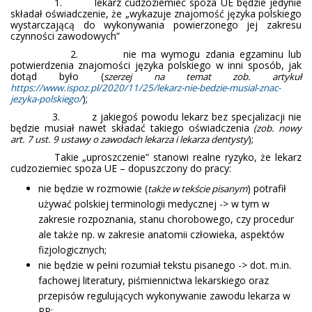
1. lekarz cudzoziemiec spoza UE będzie jedynie
składał oświadczenie, że „wykazuje znajomość języka polskiego
wystarczającą do wykonywania powierzonego jej zakresu
czynności zawodowych”
2. nie ma wymogu zdania egzaminu lub
potwierdzenia znajomości języka polskiego w inni sposób, jak
dotąd było (
szerzej na temat zob. artykuł
https://www.ispoz.pl/2020/11/25/lekarz-nie-bedzie-musial-znac-
);
jezyka-polskiego/
3. z jakiegoś powodu lekarz bez specjalizacji nie
będzie musiał nawet składać takiego oświadczenia
(zob. nowy
);
art. 7 ust. 9 ustawy o zawodach lekarza i lekarza dentysty
Takie „uproszczenie” stanowi realne ryzyko, że lekarz
cudzoziemiec spoza UE – dopuszczony do pracy:
nie będzie w rozmowie (
) potrafił
także w tekście pisanym
używać polskiej terminologii medycznej -> w tym w
zakresie rozpoznania, stanu chorobowego, czy procedur
ale także np. w zakresie anatomii człowieka, aspektów
fizjologicznych;
nie będzie w pełni rozumiał tekstu pisanego -> dot. m.in.
fachowej literatury, piśmiennictwa lekarskiego oraz
przepisów regulujących wykonywanie zawodu lekarza w
RP;