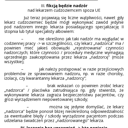
III.
fikcją będzie nadzór
nad lekarzem cudzoziemcem spoza UE
Już teraz pojawiają się liczne wątpliwości, nawet gdy
lekarz cudzoziemiec będzie mógł wykonywać zawód jedynie
pod nadzorem innego lekarza posiadającego specjalizację II
stopnia lub tytuł specjalisty albowiem:
– nie określono jak taki nadzór ma wyglądać w
codziennej pracy -> w szczególności, czy lekarz „nadzorca” ma /
powinien mieć jakieś obowiązki „rejestrowania” czynności
nadzorczych; które czynności / procedury medyczne wymagają
uprzedniego zaakceptowania przez lekarza „nadzorcę” (może
wszystkie);
– jak należy postępować w razie przejściowych
problemów ze sprawowaniem nadzoru, np. w razie choroby,
izolacji, czy kwarantanny lekarza „nadzorcy”;
– brak wskazań co powinien zrobić lekarz
„nadzorca” / placówka zatrudniająca np. gdy stwierdzi, że
wykonywanie lekarza zagraża bezpieczeństwu pacjentów, czy
grozi wyrządzeniem niepowetowanej szkody;
– można się jedynie domyślać, że lekarz
„nadzorca” będzie ponosił bliżej nieokreśloną odpowiedzialność
za ewentualne błędy / szkody wyrządzone pacjentom podczas
udzielania świadczeń przez „nadzorowanego” lekarza.
IV. leczenie bez uprawnień -> kto poniesie