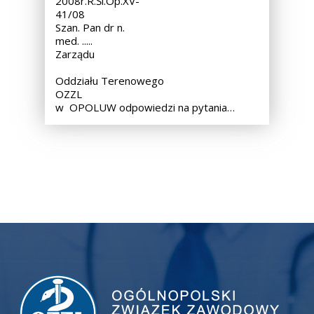
2008r.R.Śl.Op.XV-
41/08
Szan. Pan dr n.
med. ..... Przewodnic
Zarządu
Oddziału Terenowego
OZZL
w OPOLUW odpowiedzi na pytania…