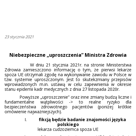
23 stycznia 2021
Niebezpieczne „uproszczenia” Ministra Zdrowia
W dniu 21 stycznia 2021r. na stronie Ministerstwa
Zdrowia zamieszczono informację o tym, że pierwsi lekarze
spoza UE otrzymali zgodę na wykonywanie zawodu w Polsce w
tzw. systemie uproszczonym.
Jest to skutekzmiany przepisów
wprowadzonych m.in. ustawą w celu zapewnienia w okresie
stanu epidemii kadr medycznych z dnia 27 listopada 2020r.
Powyższe „uproszczenie” oraz inne zmiany budzą liczne i
fundamentalne wątpliwości -> to realne ryzyko dla
bezpieczeństwa zdrowotnego pacjentów (poniżej krótkie
omówienie najważniejszych).
I.
fikcją będzie badanie znajomości języka
polskiego
lekarza cudzoziemca spoza UE