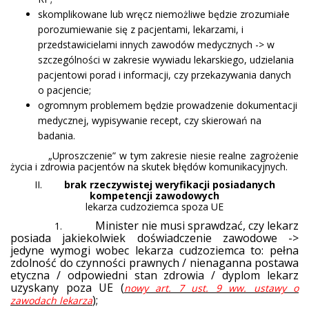
skomplikowane lub wręcz niemożliwe będzie zrozumiałe
porozumiewanie się z pacjentami, lekarzami, i
przedstawicielami innych zawodów medycznych -> w
szczególności w zakresie wywiadu lekarskiego, udzielania
pacjentowi porad i informacji, czy przekazywania danych
o pacjencie;
ogromnym problemem będzie prowadzenie dokumentacji
medycznej, wypisywanie recept, czy skierowań na
badania.
„Uproszczenie” w tym zakresie niesie realne zagrożenie
życia i zdrowia pacjentów na skutek błędów komunikacyjnych.
II.
brak rzeczywistej weryfikacji posiadanych
kompetencji zawodowych
lekarza cudzoziemca spoza UE
Minister nie musi sprawdzać, czy lekarz
1.
posiada jakiekolwiek doświadczenie zawodowe ->
jedyne wymogi wobec lekarza cudzoziemca to: pełna
zdolność do czynności prawnych / nienaganna postawa
etyczna / odpowiedni stan zdrowia / dyplom lekarz
uzyskany poza UE (
nowy art. 7 ust. 9 ww. ustawy o
);
zawodach lekarza