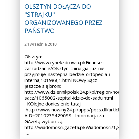
OLSZTYN DOŁĄCZA DO
"STRAJKU"
ORGANIZOWANEGO PRZEZ
PAŃSTWO
24 września 2010
Olsztyn:
http://www.rynekzdrowia.pl/Finanse-i-
zarzadzanie/Olsztyn-chirurgia-juz-nie-
przyjmuje-nastepna-bedzie-ortopedia-i-
interna,101988,1.html NOwy Sącz
jeszcze się broni:
http://www.dziennikpolski24.pl/pl/region/nowy-
sacz/1065002-szpital-idzie-do-sadu.html
KOlejne doniesienie tutaj:
http://www.nowiny24.pl/apps/pbcs.dll/article?
AID=2010235429098 Informacja za
GAzetą wyborczą:
http://wiadomosci.gazeta.pl/Wiadomosci/1,80273,8
…