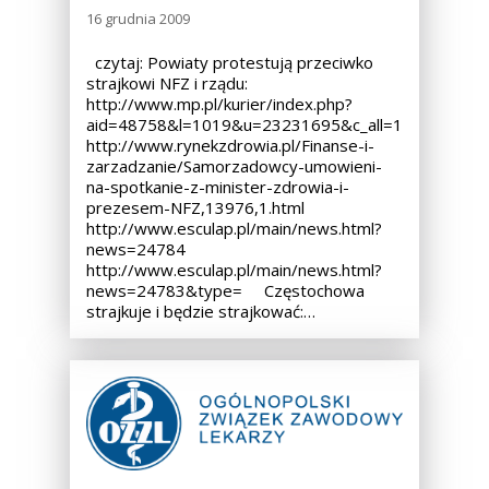
16 grudnia 2009
czytaj: Powiaty protestują przeciwko
strajkowi NFZ i rządu:
http://www.mp.pl/kurier/index.php?
aid=48758&l=1019&u=23231695&c_all=1
http://www.rynekzdrowia.pl/Finanse-i-
zarzadzanie/Samorzadowcy-umowieni-
na-spotkanie-z-minister-zdrowia-i-
prezesem-NFZ,13976,1.html
http://www.esculap.pl/main/news.html?
news=24784
http://www.esculap.pl/main/news.html?
news=24783&type= Częstochowa
strajkuje i będzie strajkować:…