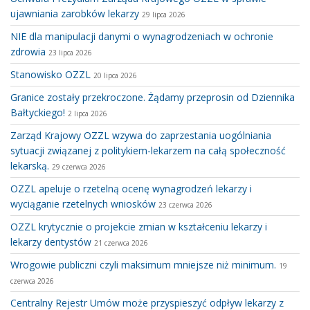
ujawniania zarobków lekarzy
29 lipca 2026
NIE dla manipulacji danymi o wynagrodzeniach w ochronie
zdrowia
23 lipca 2026
Stanowisko OZZL
20 lipca 2026
Granice zostały przekroczone. Żądamy przeprosin od Dziennika
Bałtyckiego!
2 lipca 2026
Zarząd Krajowy OZZL wzywa do zaprzestania uogólniania
sytuacji związanej z politykiem-lekarzem na całą społeczność
lekarską.
29 czerwca 2026
OZZL apeluje o rzetelną ocenę wynagrodzeń lekarzy i
wyciąganie rzetelnych wniosków
23 czerwca 2026
OZZL krytycznie o projekcie zmian w kształceniu lekarzy i
lekarzy dentystów
21 czerwca 2026
Wrogowie publiczni czyli maksimum mniejsze niż minimum.
19
czerwca 2026
Centralny Rejestr Umów może przyspieszyć odpływ lekarzy z