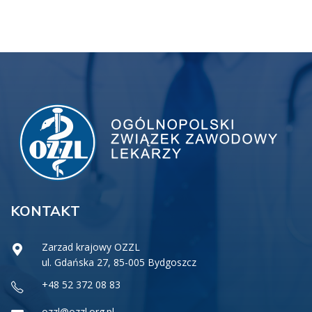
KONTAKT
Zarzad krajowy OZZL
ul. Gdańska 27, 85-005 Bydgoszcz
+48 52 372 08 83
ozzl@ozzl.org.pl