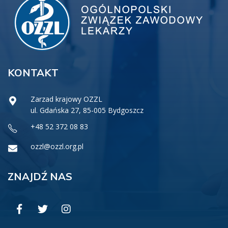
KONTAKT
Zarzad krajowy OZZL
ul. Gdańska 27, 85-005 Bydgoszcz
+48 52 372 08 83
ozzl@ozzl.org.pl
ZNAJDŹ NAS