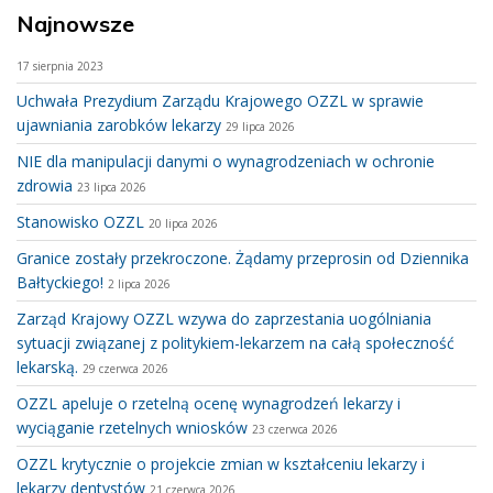
Najnowsze
17 sierpnia 2023
Uchwała Prezydium Zarządu Krajowego OZZL w sprawie
ujawniania zarobków lekarzy
29 lipca 2026
NIE dla manipulacji danymi o wynagrodzeniach w ochronie
zdrowia
23 lipca 2026
Stanowisko OZZL
20 lipca 2026
Granice zostały przekroczone. Żądamy przeprosin od Dziennika
Bałtyckiego!
2 lipca 2026
Zarząd Krajowy OZZL wzywa do zaprzestania uogólniania
sytuacji związanej z politykiem-lekarzem na całą społeczność
lekarską.
29 czerwca 2026
OZZL apeluje o rzetelną ocenę wynagrodzeń lekarzy i
wyciąganie rzetelnych wniosków
23 czerwca 2026
OZZL krytycznie o projekcie zmian w kształceniu lekarzy i
lekarzy dentystów
21 czerwca 2026