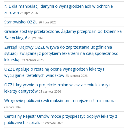
NIE dla manipulacji danymi o wynagrodzeniach w ochronie
zdrowia
23 lipca 2026
Stanowisko OZZL
20 lipca 2026
Granice zostały przekroczone. Żądamy przeprosin od Dziennika
Bałtyckiego!
2 lipca 2026
Zarząd Krajowy OZZL wzywa do zaprzestania uogólniania
sytuacji związanej z politykiem-lekarzem na całą społeczność
lekarską.
29 czerwca 2026
OZZL apeluje o rzetelną ocenę wynagrodzeń lekarzy i
wyciąganie rzetelnych wniosków
23 czerwca 2026
OZZL krytycznie o projekcie zmian w kształceniu lekarzy i
lekarzy dentystów
21 czerwca 2026
Wrogowie publiczni czyli maksimum mniejsze niż minimum.
19
czerwca 2026
Centralny Rejestr Umów może przyspieszyć odpływ lekarzy z
publicznych szpitali.
18 czerwca 2026