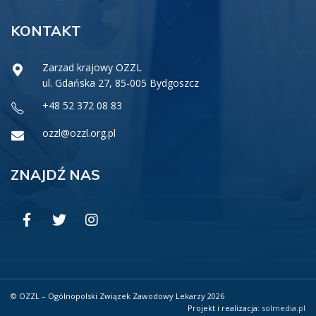
KONTAKT
Zarzad krajowy OZZL
ul. Gdańska 27, 85-005 Bydgoszcz
+48 52 372 08 83
ozzl@ozzl.org.pl
ZNAJDŹ NAS
© OZZL – Ogólnopolski Związek Zawodowy Lekarzy 2026
Projekt i realizacja:
solmedia.pl