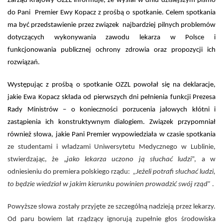
Zarząd Krajowy OZZL informuje, że wysłał w dniu dzisiejszym pismo
do Pani Premier Ewy Kopacz z prośbą o spotkanie. Celem spotkania
ma być przedstawienie przez związek najbardziej pilnych
problemów
dotyczących wykonywania zawodu lekarza w Polsce i
funkcjonowania publicznej ochrony zdrowia oraz propozycji ich
rozwiązań.
Występując z prośbą o spotkanie OZZL powołał się na deklaracje,
jakie Ewa Kopacz składa od pierwszych dni
pełnienia funkcji Prezesa
Rady Ministrów – o konieczności porzucenia jałowych kłótni i
zastąpienia ich konstruktywnym dialogiem. Związek przypomniał
również słowa, jakie Pani Premier wypowiedziała w czasie spotkania
ze studentami i władzami Uniwersytetu Medycznego w Lublinie,
stwierdzając, że „
jako lekarza uczono ją słuchać ludzi
”, a w
odniesieniu do premiera polskiego rządu:
„Jeżeli potrafi słuchać ludzi,
to będzie wiedział w jakim kierunku powinien prowadzić swój rząd”
.
Powyższe słowa zostały przyjęte ze szczególną nadzieją przez lekarzy.
Od paru bowiem lat rządzący ignorują zupełnie głos środowiska