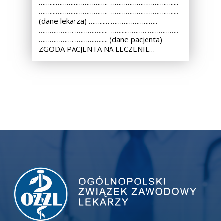
……....……………………….. ………………………….….....
……....……………………….. ………………………….….....
(dane lekarza) ……....………………………..
………………………….…..... ……....………………………..
………………………….…..... (dane pacjenta)
ZGODA PACJENTA NA LECZENIE…