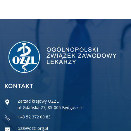
KONTAKT
Zarzad krajowy OZZL
ul. Gdańska 27, 85-005 Bydgoszcz
+48 52 372 08 83
ozzl@ozzl.org.pl