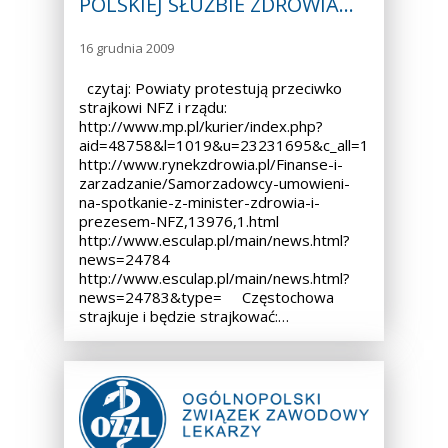
POLSKIEJ SŁUŻBIE ZDROWIA…
16 grudnia 2009
czytaj: Powiaty protestują przeciwko
strajkowi NFZ i rządu:
http://www.mp.pl/kurier/index.php?
aid=48758&l=1019&u=23231695&c_all=1
http://www.rynekzdrowia.pl/Finanse-i-
zarzadzanie/Samorzadowcy-umowieni-
na-spotkanie-z-minister-zdrowia-i-
prezesem-NFZ,13976,1.html
http://www.esculap.pl/main/news.html?
news=24784
http://www.esculap.pl/main/news.html?
news=24783&type= Częstochowa
strajkuje i będzie strajkować:…