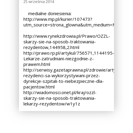
25 września 2014
medialne doniesienia:
http://www.mp.pl/kurier/107473?
utm_source=strona_glowna&utm_medium=MP&utm_c
http://www.rynekzdrowia.pl/Prawo/OZZL-
skarzy-sie-na-sposob-traktowania-
rezydentow,144958,2.html
http://prawo.rp.pl/artykul/756571,1144195-
Lekarze-zatrudniani-niezgodnie-z-
prawem.html
http://serwisy.gazetaprawna.pl/zdrowie/artykuly/82
rezydenci-sa-wykorzystywani-przez-
dyrekcje-szpitali-to-niebezpieczne-dla-
pacjentow.html
http://wiadomosci.onet.pl/kraj/ozzl-
skarzy-sie-na-sposob-traktowania-
lekarzy-rezydentow/w1y1z