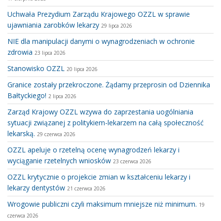
Uchwała Prezydium Zarządu Krajowego OZZL w sprawie
ujawniania zarobków lekarzy
29 lipca 2026
NIE dla manipulacji danymi o wynagrodzeniach w ochronie
zdrowia
23 lipca 2026
Stanowisko OZZL
20 lipca 2026
Granice zostały przekroczone. Żądamy przeprosin od Dziennika
Bałtyckiego!
2 lipca 2026
Zarząd Krajowy OZZL wzywa do zaprzestania uogólniania
sytuacji związanej z politykiem-lekarzem na całą społeczność
lekarską.
29 czerwca 2026
OZZL apeluje o rzetelną ocenę wynagrodzeń lekarzy i
wyciąganie rzetelnych wniosków
23 czerwca 2026
OZZL krytycznie o projekcie zmian w kształceniu lekarzy i
lekarzy dentystów
21 czerwca 2026
Wrogowie publiczni czyli maksimum mniejsze niż minimum.
19
czerwca 2026