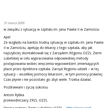
31 marca 2009
w związku z sytuacją w szpitalu im. Jana Pawła II w Zamościu
Apel
Ze względu na bardzo trudną sytuację w szpitalu im. Jana Pawła
II w Zamościu, apeluję do lekarzy z tego szpitala, aby jak
najszybciej skontaktowali się z Zarządem REgionu OZZL Ziemi
Lubelskiej w celu wypracowania odpowiedniej metody
postępowania wobec wręczenia wypowiedzeń zmieniających
płace przez dyrektora szpitala. Zarząd Regionu udzieli – w tej
sytuacji – wszelkiej pomocy lekarzom , w tym pomocy prawnej.
Czas płynie i nie pozostało go zbyt wiele. Trzeba działać.
Pozdrawiam i życzę sukcesu
Antoni Rybka
przewodniczacy ZRZL OZZL
Strona regionu Ziemi Lubelskiej OZZL –
http://www.ozzl-