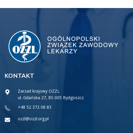
KONTAKT
Zarzad krajowy OZZL
ul. Gdańska 27, 85-005 Bydgoszcz
+48 52 372 08 83
ozzl@ozzl.org.pl