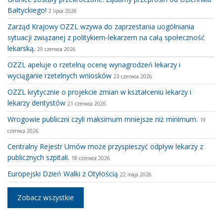
Bałtyckiego!
2 lipca 2026
Zarząd Krajowy OZZL wzywa do zaprzestania uogólniania
sytuacji związanej z politykiem-lekarzem na całą społeczność
lekarską.
29 czerwca 2026
OZZL apeluje o rzetelną ocenę wynagrodzeń lekarzy i
wyciąganie rzetelnych wniosków
23 czerwca 2026
OZZL krytycznie o projekcie zmian w kształceniu lekarzy i
lekarzy dentystów
21 czerwca 2026
Wrogowie publiczni czyli maksimum mniejsze niż minimum.
19
czerwca 2026
Centralny Rejestr Umów może przyspieszyć odpływ lekarzy z
publicznych szpitali.
18 czerwca 2026
Europejski Dzień Walki z Otyłością
22 maja 2026
Zobacz wszystkie