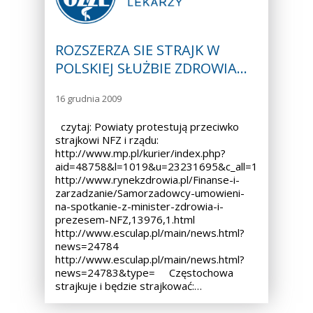
ROZSZERZA SIE STRAJK W
POLSKIEJ SŁUŻBIE ZDROWIA…
16 grudnia 2009
czytaj: Powiaty protestują przeciwko
strajkowi NFZ i rządu:
http://www.mp.pl/kurier/index.php?
aid=48758&l=1019&u=23231695&c_all=1
http://www.rynekzdrowia.pl/Finanse-i-
zarzadzanie/Samorzadowcy-umowieni-
na-spotkanie-z-minister-zdrowia-i-
prezesem-NFZ,13976,1.html
http://www.esculap.pl/main/news.html?
news=24784
http://www.esculap.pl/main/news.html?
news=24783&type= Częstochowa
strajkuje i będzie strajkować:…