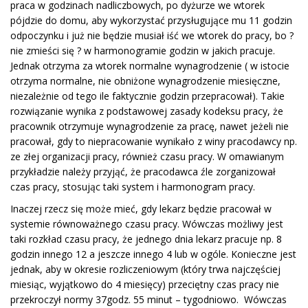
praca w godzinach nadliczbowych, po dyżurze we wtorek
pójdzie do domu, aby wykorzystać przysługujące mu 11 godzin
odpoczynku i już nie będzie musiał iść we wtorek do pracy, bo ?
nie zmieści się ? w harmonogramie godzin w jakich pracuje.
Jednak otrzyma za wtorek normalne wynagrodzenie ( w istocie
otrzyma normalne, nie obniżone wynagrodzenie miesięczne,
niezależnie od tego ile faktycznie godzin przepracował). Takie
rozwiązanie wynika z podstawowej zasady kodeksu pracy, że
pracownik otrzymuje wynagrodzenie za pracę, nawet jeżeli nie
pracował, gdy to niepracowanie wynikało z winy pracodawcy np.
ze złej organizacji pracy, również czasu pracy. W omawianym
przykładzie należy przyjąć, że pracodawca źle zorganizował
czas pracy, stosując taki system i harmonogram pracy.
Inaczej rzecz się może mieć, gdy lekarz będzie pracował w
systemie równoważnego czasu pracy. Wówczas możliwy jest
taki rozkład czasu pracy, że jednego dnia lekarz pracuje np. 8
godzin innego 12 a jeszcze innego 4 lub w ogóle. Konieczne jest
jednak, aby w okresie rozliczeniowym (który trwa najczęściej
miesiąc, wyjątkowo do 4 miesięcy) przeciętny czas pracy nie
przekroczył normy 37godz. 55 minut – tygodniowo. Wówczas