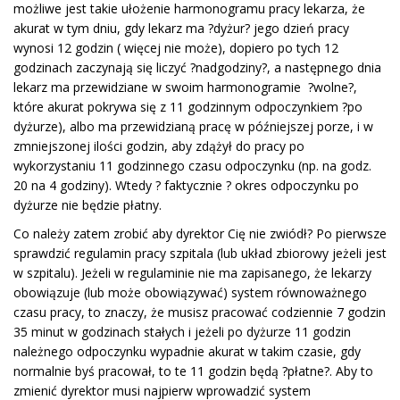
możliwe jest takie ułożenie harmonogramu pracy lekarza, że
akurat w tym dniu, gdy lekarz ma ?dyżur? jego dzień pracy
wynosi 12 godzin ( więcej nie może), dopiero po tych 12
godzinach zaczynają się liczyć ?nadgodziny?, a następnego dnia
lekarz ma przewidziane w swoim harmonogramie ?wolne?,
które akurat pokrywa się z 11 godzinnym odpoczynkiem ?po
dyżurze), albo ma przewidzianą pracę w późniejszej porze, i w
zmniejszonej ilości godzin, aby zdążył do pracy po
wykorzystaniu 11 godzinnego czasu odpoczynku (np. na godz.
20 na 4 godziny). Wtedy ? faktycznie ? okres odpoczynku po
dyżurze nie będzie płatny.
Co należy zatem zrobić aby dyrektor Cię nie zwiódł? Po pierwsze
sprawdzić regulamin pracy szpitala (lub układ zbiorowy jeżeli jest
w szpitalu). Jeżeli w regulaminie nie ma zapisanego, że lekarzy
obowiązuje (lub może obowiązywać) system równoważnego
czasu pracy, to znaczy, że musisz pracować codziennie 7 godzin
35 minut w godzinach stałych i jeżeli po dyżurze 11 godzin
należnego odpoczynku wypadnie akurat w takim czasie, gdy
normalnie byś pracował, to te 11 godzin będą ?płatne?. Aby to
zmienić dyrektor musi najpierw wprowadzić system