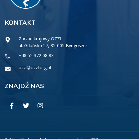
KONTAKT
Zarzad krajowy OZZL
ul. Gdańska 27, 85-005 Bydgoszcz
+48 52 372 08 83
ozzl@ozzl.org.pl
ZNAJDŹ NAS