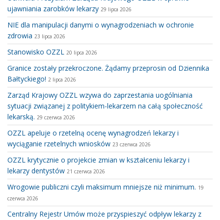
ujawniania zarobków lekarzy
29 lipca 2026
NIE dla manipulacji danymi o wynagrodzeniach w ochronie
zdrowia
23 lipca 2026
Stanowisko OZZL
20 lipca 2026
Granice zostały przekroczone. Żądamy przeprosin od Dziennika
Bałtyckiego!
2 lipca 2026
Zarząd Krajowy OZZL wzywa do zaprzestania uogólniania
sytuacji związanej z politykiem-lekarzem na całą społeczność
lekarską.
29 czerwca 2026
OZZL apeluje o rzetelną ocenę wynagrodzeń lekarzy i
wyciąganie rzetelnych wniosków
23 czerwca 2026
OZZL krytycznie o projekcie zmian w kształceniu lekarzy i
lekarzy dentystów
21 czerwca 2026
Wrogowie publiczni czyli maksimum mniejsze niż minimum.
19
czerwca 2026
Centralny Rejestr Umów może przyspieszyć odpływ lekarzy z