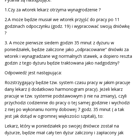
1.Czy za wtorek lekarz otrzyma wynagrodzenie ?
2.A może będzie musiał we wtorek przyjść do pracy po 11
godzinach odpoczynku (godz. 19) i wypracować swoją dniówkę
?
3. A może pierwsze siedem godzin 35 minut z dyżuru w
poniedziałek, będzie zaliczone jako „odpracowanie” dniówki za
wtorek i wynagradzane wg normalnych stawek, a dopiero reszta
godzin z tego dyżuru będzie traktowana jako nadgodziny?
Odpowiedź jest następująca:
Rozstrzygający będzie tzw. system czasu pracy w jakim pracuje
dany lekarz (i dodatkowo harmonogram pracy). Jeżeli lekarz
pracuje w tzw. systemie podstawowym (i nie na zmiany), czyli
przychodzi codziennie do pracy o tej samej godzinie i wychodzi
z niej po wykonaniu normy dobowej 7 godz. 35 minut ( a tak
jest jak dotąd w ogromnej większości szpitali), to:
Lekarz, który w poniedziałek po swojej dniówce został na
dyżurze, będzie miał cały ten dyżur zaliczony i zapłacony jak