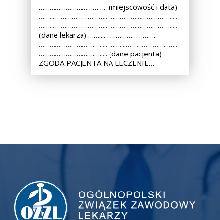
……………………………….. (miejscowość i data)
……....……………………….. ………………………….….....
……....……………………….. ………………………….….....
(dane lekarza) ……....………………………..
………………………….…..... ……....………………………..
………………………….…..... (dane pacjenta)
ZGODA PACJENTA NA LECZENIE…