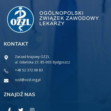
KONTAKT
Zarzad krajowy OZZL
ul. Gdańska 27, 85-005 Bydgoszcz
+48 52 372 08 83
ozzl@ozzl.org.pl
ZNAJDŹ NAS