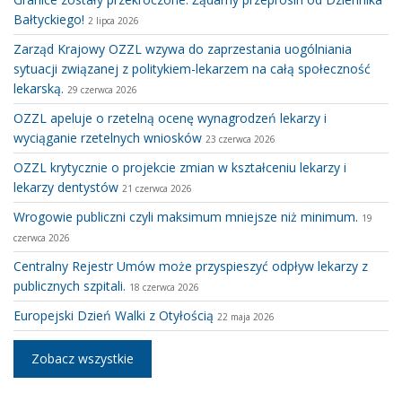
Bałtyckiego!
2 lipca 2026
Zarząd Krajowy OZZL wzywa do zaprzestania uogólniania
sytuacji związanej z politykiem-lekarzem na całą społeczność
lekarską.
29 czerwca 2026
OZZL apeluje o rzetelną ocenę wynagrodzeń lekarzy i
wyciąganie rzetelnych wniosków
23 czerwca 2026
OZZL krytycznie o projekcie zmian w kształceniu lekarzy i
lekarzy dentystów
21 czerwca 2026
Wrogowie publiczni czyli maksimum mniejsze niż minimum.
19
czerwca 2026
Centralny Rejestr Umów może przyspieszyć odpływ lekarzy z
publicznych szpitali.
18 czerwca 2026
Europejski Dzień Walki z Otyłością
22 maja 2026
Zobacz wszystkie