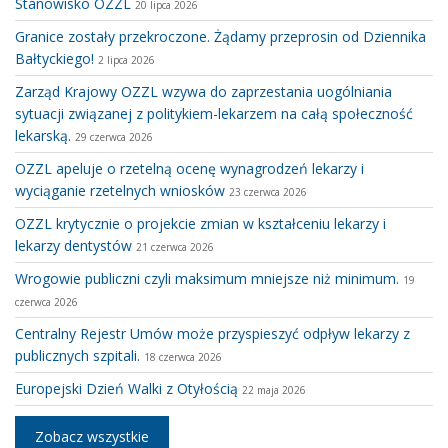
Stanowisko OZZL
20 lipca 2026
Granice zostały przekroczone. Żądamy przeprosin od Dziennika
Bałtyckiego!
2 lipca 2026
Zarząd Krajowy OZZL wzywa do zaprzestania uogólniania
sytuacji związanej z politykiem-lekarzem na całą społeczność
lekarską.
29 czerwca 2026
OZZL apeluje o rzetelną ocenę wynagrodzeń lekarzy i
wyciąganie rzetelnych wniosków
23 czerwca 2026
OZZL krytycznie o projekcie zmian w kształceniu lekarzy i
lekarzy dentystów
21 czerwca 2026
Wrogowie publiczni czyli maksimum mniejsze niż minimum.
19
czerwca 2026
Centralny Rejestr Umów może przyspieszyć odpływ lekarzy z
publicznych szpitali.
18 czerwca 2026
Europejski Dzień Walki z Otyłością
22 maja 2026
Zobacz wszystkie