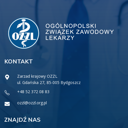
KONTAKT
Zarzad krajowy OZZL
ul. Gdańska 27, 85-005 Bydgoszcz
+48 52 372 08 83
ozzl@ozzl.org.pl
ZNAJDŹ NAS