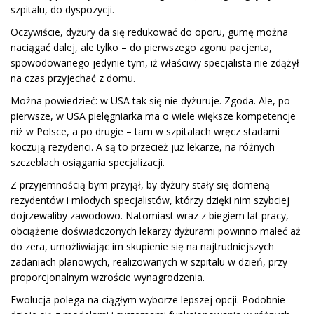
szpitalu, do dyspozycji.
Oczywiście, dyżury da się redukować do oporu, gumę można
naciągać dalej, ale tylko – do pierwszego zgonu pacjenta,
spowodowanego jedynie tym, iż właściwy specjalista nie zdążył
na czas przyjechać z domu.
Można powiedzieć: w USA tak się nie dyżuruje. Zgoda. Ale, po
pierwsze, w USA pielęgniarka ma o wiele większe kompetencje
niż w Polsce, a po drugie – tam w szpitalach wręcz stadami
koczują rezydenci. A są to przecież już lekarze, na różnych
szczeblach osiągania specjalizacji.
Z przyjemnością bym przyjął, by dyżury stały się domeną
rezydentów i młodych specjalistów, którzy dzięki nim szybciej
dojrzewaliby zawodowo. Natomiast wraz z biegiem lat pracy,
obciążenie doświadczonych lekarzy dyżurami powinno maleć aż
do zera, umożliwiając im skupienie się na najtrudniejszych
zadaniach planowych, realizowanych w szpitalu w dzień, przy
proporcjonalnym wzroście wynagrodzenia.
Ewolucja polega na ciągłym wyborze lepszej opcji. Podobnie