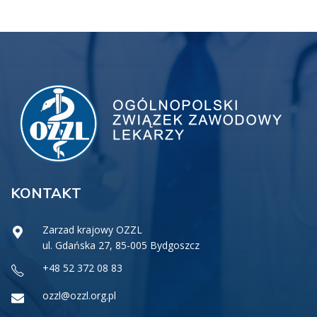
KONTAKT
Zarzad krajowy OZZL
ul. Gdańska 27, 85-005 Bydgoszcz
+48 52 372 08 83
ozzl@ozzl.org.pl