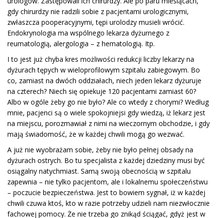
urologów. Zastępowali ich chirurdzy. Ale po paru miesiącach,
gdy chirurdzy nie radzili sobie z pacjentami urologicznymi,
zwłaszcza pooperacyjnymi, tępi urolodzy musieli wrócić.
Endokrynologia ma wspólnego lekarza dyżurnego z
reumatologią, alergologia – z hematologią. Itp.
I to jest już chyba kres możliwości redukcji liczby lekarzy na
dyżurach tępych w wieloprofilowym szpitalu zabiegowym. Bo
co, zamiast na dwóch oddziałach, niech jeden lekarz dyżuruje
na czterech? Niech się opiekuje 120 pacjentami zamiast 60?
Albo w ogóle żeby go nie było? Ale co wtedy z chorymi? Według
mnie, pacjenci są o wiele spokojniejsi gdy wiedzą, iż lekarz jest
na miejscu, porozmawiał z nimi na wieczornym obchodzie, i gdy
mają świadomość, że w każdej chwili mogą go wezwać.
A już nie wyobrażam sobie, żeby nie było pełnej obsady na
dyżurach ostrych. Bo tu specjalista z każdej dziedziny musi być
osiągalny natychmiast. Samą swoją obecnością w szpitalu
zapewnia – nie tylko pacjentom, ale i lokalnemu społeczeństwu
– poczucie bezpieczeństwa. Jest to bowiem sygnał, iż w każdej
chwili czuwa ktoś, kto w razie potrzeby udzieli nam niezwłocznie
fachowej pomocy. Że nie trzeba go znikąd ściągać, gdyż jest w