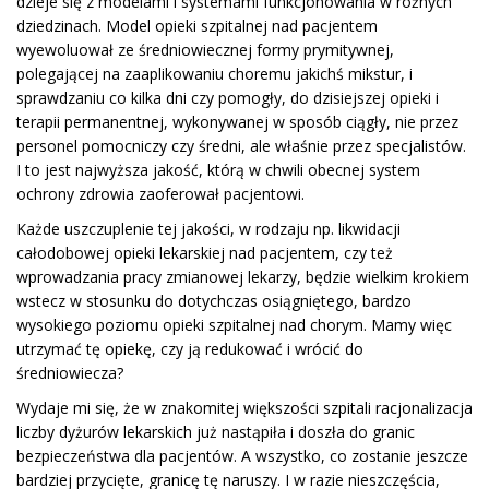
dzieje się z modelami i systemami funkcjonowania w różnych
dziedzinach. Model opieki szpitalnej nad pacjentem
wyewoluował ze średniowiecznej formy prymitywnej,
polegającej na zaaplikowaniu choremu jakichś mikstur, i
sprawdzaniu co kilka dni czy pomogły, do dzisiejszej opieki i
terapii permanentnej, wykonywanej w sposób ciągły, nie przez
personel pomocniczy czy średni, ale właśnie przez specjalistów.
I to jest najwyższa jakość, którą w chwili obecnej system
ochrony zdrowia zaoferował pacjentowi.
Każde uszczuplenie tej jakości, w rodzaju np. likwidacji
całodobowej opieki lekarskiej nad pacjentem, czy też
wprowadzania pracy zmianowej lekarzy, będzie wielkim krokiem
wstecz w stosunku do dotychczas osiągniętego, bardzo
wysokiego poziomu opieki szpitalnej nad chorym. Mamy więc
utrzymać tę opiekę, czy ją redukować i wrócić do
średniowiecza?
Wydaje mi się, że w znakomitej większości szpitali racjonalizacja
liczby dyżurów lekarskich już nastąpiła i doszła do granic
bezpieczeństwa dla pacjentów. A wszystko, co zostanie jeszcze
bardziej przycięte, granicę tę naruszy. I w razie nieszczęścia,