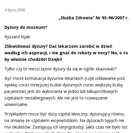
4 lipca 2008
„Służba Zdrowia” Nr 93-96/2007 r.
Dyżury do muzeum?
Ryszard Kijak
Zlikwidować dyżury? Dać lekarzom zarobić w dzień
według ich aspiracji, i nie gnać do roboty w nocy? No, o to
by właśnie chodziło! Dzięki!
Tylko czy te nieszczęsne dyżury da się w ogóle skasować?
Być może komasacja dyżurów lekarskich (czyli oddawanie pod
opiekę coraz mniejszej liczbie dyżurnych coraz większej liczby
pacjentów) jest do wykonania w jedno lub kilkuprofilowych
szpitalach niezabiegowych. Ale nie jest to rozwiązanie
uniwersalne.
Przykładem może być duży szpital kliniczny, dyżurujący równo,
na zmianę ze szpitalem wojewódzkim. Na dyżurach tępych nie
ma okulistów. Zastępują ich laryngolodzy. Jakiś czas nie było też