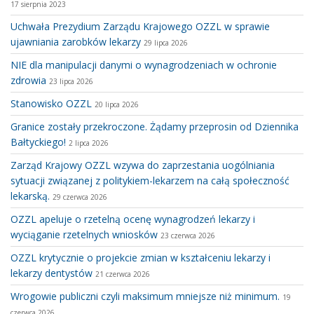
17 sierpnia 2023
Uchwała Prezydium Zarządu Krajowego OZZL w sprawie
ujawniania zarobków lekarzy
29 lipca 2026
NIE dla manipulacji danymi o wynagrodzeniach w ochronie
zdrowia
23 lipca 2026
Stanowisko OZZL
20 lipca 2026
Granice zostały przekroczone. Żądamy przeprosin od Dziennika
Bałtyckiego!
2 lipca 2026
Zarząd Krajowy OZZL wzywa do zaprzestania uogólniania
sytuacji związanej z politykiem-lekarzem na całą społeczność
lekarską.
29 czerwca 2026
OZZL apeluje o rzetelną ocenę wynagrodzeń lekarzy i
wyciąganie rzetelnych wniosków
23 czerwca 2026
OZZL krytycznie o projekcie zmian w kształceniu lekarzy i
lekarzy dentystów
21 czerwca 2026
Wrogowie publiczni czyli maksimum mniejsze niż minimum.
19
czerwca 2026