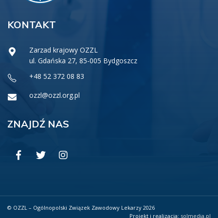
KONTAKT
Zarzad krajowy OZZL
ul. Gdańska 27, 85-005 Bydgoszcz
+48 52 372 08 83
ozzl@ozzl.org.pl
ZNAJDŹ NAS
© OZZL – Ogólnopolski Związek Zawodowy Lekarzy 2026
Projekt i realizacja:
solmedia.pl