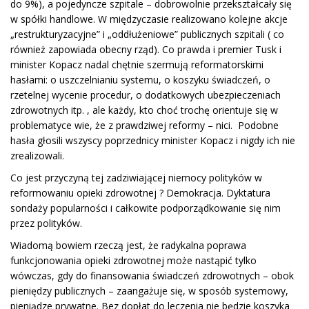
do 9%), a pojedyncze szpitale – dobrowolnie przekształcały się
w spółki handlowe. W międzyczasie realizowano kolejne akcje
„restrukturyzacyjne” i „oddłużeniowe” publicznych szpitali ( co
również zapowiada obecny rząd). Co prawda i premier Tusk i
minister Kopacz nadal chętnie szermują reformatorskimi
hasłami: o uszczelnianiu systemu, o koszyku świadczeń, o
rzetelnej wycenie procedur, o dodatkowych ubezpieczeniach
zdrowotnych itp. , ale każdy, kto choć trochę orientuje się w
problematyce wie, że z prawdziwej reformy – nici. Podobne
hasła głosili wszyscy poprzednicy minister Kopacz i nigdy ich nie
zrealizowali.
Co jest przyczyną tej zadziwiającej niemocy polityków w
reformowaniu opieki zdrowotnej ? Demokracja. Dyktatura
sondaży popularności i całkowite podporządkowanie się nim
przez polityków.
Wiadomą bowiem rzeczą jest, że radykalna poprawa
funkcjonowania opieki zdrowotnej może nastąpić tylko
wówczas, gdy do finansowania świadczeń zdrowotnych – obok
pieniędzy publicznych – zaangażuje się, w sposób systemowy,
pieniądze prywatne. Bez dopłat do leczenia nie będzie koszyka