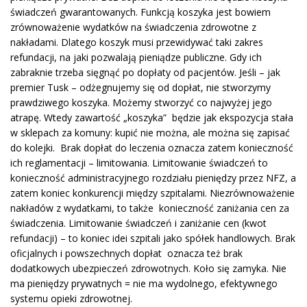
świadczeń gwarantowanych. Funkcją koszyka jest bowiem
zrównoważenie wydatków na świadczenia zdrowotne z
nakładami. Dlatego koszyk musi przewidywać taki zakres
refundacji, na jaki pozwalają pieniądze publiczne. Gdy ich
zabraknie trzeba sięgnąć po dopłaty od pacjentów. Jeśli – jak
premier Tusk – odżegnujemy się od dopłat, nie stworzymy
prawdziwego koszyka. Możemy stworzyć co najwyżej jego
atrapę. Wtedy zawartość „koszyka” będzie jak ekspozycja stała
w sklepach za komuny: kupić nie można, ale można się zapisać
do kolejki. Brak dopłat do leczenia oznacza zatem konieczność
ich reglamentacji – limitowania. Limitowanie świadczeń to
konieczność administracyjnego rozdziału pieniędzy przez NFZ, a
zatem koniec konkurencji między szpitalami. Niezrównoważenie
nakładów z wydatkami, to także konieczność zaniżania cen za
świadczenia. Limitowanie świadczeń i zaniżanie cen (kwot
refundacji) – to koniec idei szpitali jako spółek handlowych. Brak
oficjalnych i powszechnych dopłat oznacza też brak
dodatkowych ubezpieczeń zdrowotnych. Koło się zamyka. Nie
ma pieniędzy prywatnych = nie ma wydolnego, efektywnego
systemu opieki zdrowotnej.