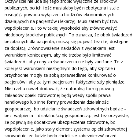
Oczywiście nie uda się tego zrobić wyłącznie ze środków
publicznych, bo ich ilość musiałaby być niebotyczna i stale
rosnąć (z powodu wyłączenia bodźców ekonomicznych
działających na pacjentów i lekarzy). Musi zatem być tzw.
współpłacenie, i to w takiej wysokości aby zrównoważyć
niedobory środków publicznych. To oznacza, że obok świadczeń
bezpłatnych dla pacjenta, muszą się pojawić też i te, dostępne
za dopłatą. Zrównoważenie nakładów z wydatkami jest
warunkiem koniecznym, aby nie trzeba było limitować
świadczeń i aby ceny za świadczenia nie były zaniżane. To z
kolei jest warunkiem niezbędnym do tego, aby szpitale i
przychodnie mogły ze sobą sprawiedliwie konkurować o
pacjentów i aby za tymi pacjentami faktycznie szły pieniądze.
Nie trzeba nawet dodawać, że naturalną formą prawną
zakładów opieki zdrowotnej będą wtedy spółki prawa
handlowego lub inne formy prowadzenia działalności
gospodarczej, bo udzielanie świadczeń zdrowotnych będzie –
bez wątpienia – działalnością gospodarczą. Jest też oczywiste,
że pojawią się dodatkowe ubezpieczenia zdrowotne, bo
współpłacenie, jako stały element systemu opieki zdrowotnej
spowoduje, że ludzie będą chcieli się zabezpieczyć przed