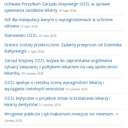
Uchwała Prezydium Zarządu Krajowego OZZL w sprawie
ujawniania zarobków lekarzy
29 lipca 2026
NIE dla manipulacji danymi o wynagrodzeniach w ochronie
zdrowia
23 lipca 2026
Stanowisko OZZL
20 lipca 2026
Granice zostały przekroczone. Żądamy przeprosin od Dziennika
Bałtyckiego!
2 lipca 2026
Zarząd Krajowy OZZL wzywa do zaprzestania uogólniania
sytuacji związanej z politykiem-lekarzem na całą społeczność
lekarską.
29 czerwca 2026
OZZL apeluje o rzetelną ocenę wynagrodzeń lekarzy i
wyciąganie rzetelnych wniosków
23 czerwca 2026
OZZL krytycznie o projekcie zmian w kształceniu lekarzy i
lekarzy dentystów
21 czerwca 2026
Wrogowie publiczni czyli maksimum mniejsze niż minimum.
19
czerwca 2026