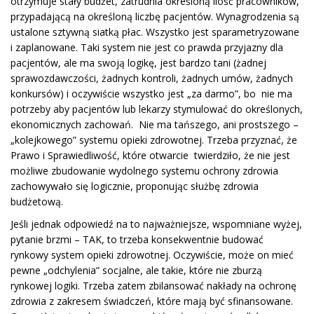
otrzymuje stały budżet, zatrudnia określoną ilość pracowników,
przypadającą na określoną liczbę pacjentów. Wynagrodzenia są
ustalone sztywną siatką płac. Wszystko jest sparametryzowane
i zaplanowane. Taki system nie jest co prawda przyjazny dla
pacjentów, ale ma swoją logikę, jest bardzo tani (żadnej
sprawozdawczości, żadnych kontroli, żadnych umów, żadnych
konkursów) i oczywiście wszystko jest „za darmo”, bo nie ma
potrzeby aby pacjentów lub lekarzy stymulować do określonych,
ekonomicznych zachowań. Nie ma tańszego, ani prostszego –
„kolejkowego” systemu opieki zdrowotnej. Trzeba przyznać, że
Prawo i Sprawiedliwość, które otwarcie twierdziło, że nie jest
możliwe zbudowanie wydolnego systemu ochrony zdrowia
zachowywało się logicznie, proponując służbę zdrowia
budżetową.
Jeśli jednak odpowiedź na to najważniejsze, wspomniane wyżej,
pytanie brzmi – TAK, to trzeba konsekwentnie budować
rynkowy system opieki zdrowotnej. Oczywiście, może on mieć
pewne „odchylenia” socjalne, ale takie, które nie zburzą
rynkowej logiki. Trzeba zatem zbilansować nakłady na ochronę
zdrowia z zakresem świadczeń, które mają być sfinansowane.