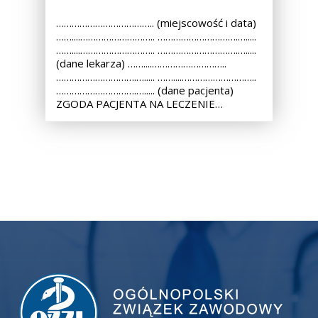
……………………………….. (miejscowość i data)
……....……………………….. ………………………….….....
……....……………………….. ………………………….….....
(dane lekarza) ……....………………………..
………………………….…..... ……....………………………..
………………………….…..... (dane pacjenta)
ZGODA PACJENTA NA LECZENIE…