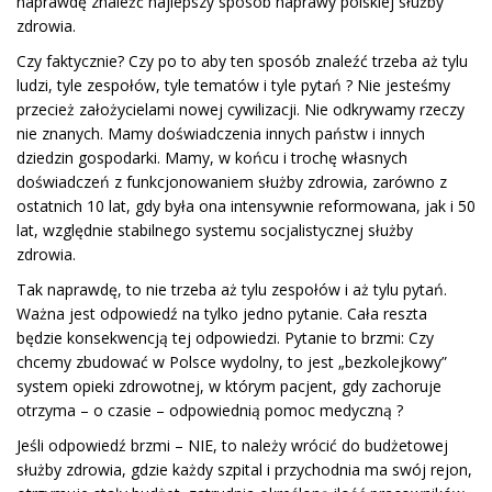
naprawdę znaleźć najlepszy sposób naprawy polskiej służby
zdrowia.
Czy faktycznie? Czy po to aby ten sposób znaleźć trzeba aż tylu
ludzi, tyle zespołów, tyle tematów i tyle pytań ? Nie jesteśmy
przecież założycielami nowej cywilizacji. Nie odkrywamy rzeczy
nie znanych. Mamy doświadczenia innych państw i innych
dziedzin gospodarki. Mamy, w końcu i trochę własnych
doświadczeń z funkcjonowaniem służby zdrowia, zarówno z
ostatnich 10 lat, gdy była ona intensywnie reformowana, jak i 50
lat, względnie stabilnego systemu socjalistycznej służby
zdrowia.
Tak naprawdę, to nie trzeba aż tylu zespołów i aż tylu pytań.
Ważna jest odpowiedź na tylko jedno pytanie. Cała reszta
będzie konsekwencją tej odpowiedzi. Pytanie to brzmi: Czy
chcemy zbudować w Polsce wydolny, to jest „bezkolejkowy”
system opieki zdrowotnej, w którym pacjent, gdy zachoruje
otrzyma – o czasie – odpowiednią pomoc medyczną ?
Jeśli odpowiedź brzmi – NIE, to należy wrócić do budżetowej
służby zdrowia, gdzie każdy szpital i przychodnia ma swój rejon,