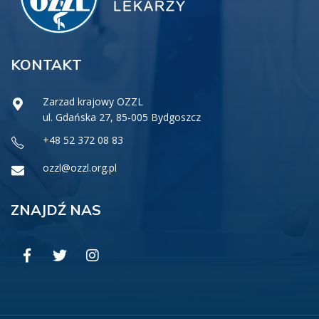
KONTAKT
Zarzad krajowy OZZL
ul. Gdańska 27, 85-005 Bydgoszcz
+48 52 372 08 83
ozzl@ozzl.org.pl
ZNAJDŹ NAS