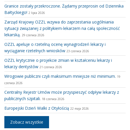
Granice zostały przekroczone. Żądamy przeprosin od Dziennika
Bałtyckiego!
2 lipca 2026
Zarząd Krajowy OZZL wzywa do zaprzestania uogólniania
sytuacji związanej z politykiem-lekarzem na całą społeczność
lekarską.
29 czerwca 2026
OZZL apeluje o rzetelną ocenę wynagrodzeń lekarzy i
wyciąganie rzetelnych wniosków
23 czerwca 2026
OZZL krytycznie o projekcie zmian w kształceniu lekarzy i
lekarzy dentystów
21 czerwca 2026
Wrogowie publiczni czyli maksimum mniejsze niż minimum.
19
czerwca 2026
Centralny Rejestr Umów może przyspieszyć odpływ lekarzy z
publicznych szpitali.
18 czerwca 2026
Europejski Dzień Walki z Otyłością
22 maja 2026
Zobacz wszystkie