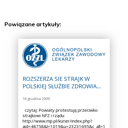
Powiązane artykuły:
ROZSZERZA SIE STRAJK W
POLSKIEJ SŁUŻBIE ZDROWIA…
16 grudnia 2009
czytaj: Powiaty protestują przeciwko
strajkowi NFZ i rządu:
http://www.mp.pl/kurier/index.php?
aid=48758&l=1019&u=23231695&c_all=1