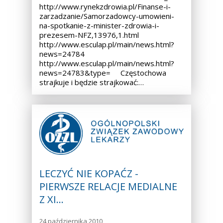
http://www.rynekzdrowia.pl/Finanse-i-
zarzadzanie/Samorzadowcy-umowieni-
na-spotkanie-z-minister-zdrowia-i-
prezesem-NFZ,13976,1.html
http://www.esculap.pl/main/news.html?
news=24784
http://www.esculap.pl/main/news.html?
news=24783&type= Częstochowa
strajkuje i będzie strajkować:…
LECZYĆ NIE KOPAĆZ -
PIERWSZE RELACJE MEDIALNE
Z XI…
24 października 2010