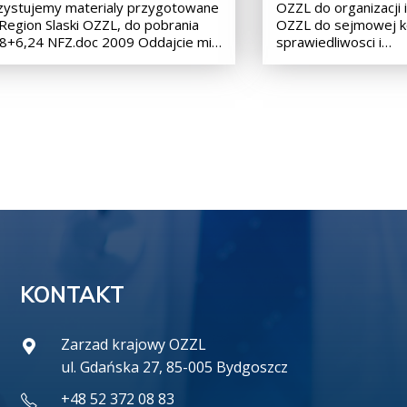
zystujemy materialy przygotowane
OZZL do organizacji i
Region Slaski OZZL, do pobrania
OZZL do sejmowej k
48+6,24 NFZ.doc 2009 Oddajcie mi…
sprawiedliwosci i…
KONTAKT
Zarzad krajowy OZZL
ul. Gdańska 27, 85-005 Bydgoszcz
+48 52 372 08 83