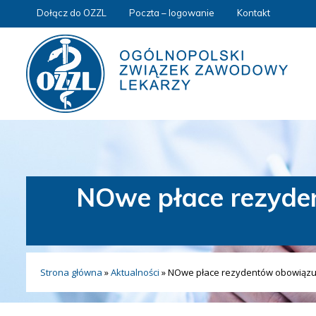
Dołącz do OZZL
Poczta – logowanie
Kontakt
NOwe płace rezyden
Strona główna
»
Aktualności
»
NOwe płace rezydentów obowiązują