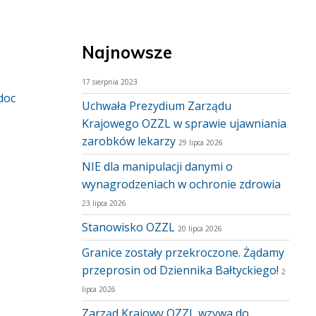
Najnowsze
17 sierpnia 2023
doc
Uchwała Prezydium Zarządu
Krajowego OZZL w sprawie ujawniania
zarobków lekarzy
29 lipca 2026
NIE dla manipulacji danymi o
wynagrodzeniach w ochronie zdrowia
23 lipca 2026
Stanowisko OZZL
20 lipca 2026
Granice zostały przekroczone. Żądamy
przeprosin od Dziennika Bałtyckiego!
2
lipca 2026
Zarząd Krajowy OZZL wzywa do