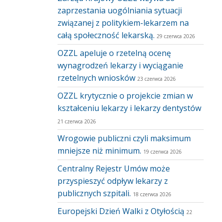
zaprzestania uogólniania sytuacji
związanej z politykiem-lekarzem na
całą społeczność lekarską.
29 czerwca 2026
OZZL apeluje o rzetelną ocenę
wynagrodzeń lekarzy i wyciąganie
rzetelnych wniosków
23 czerwca 2026
OZZL krytycznie o projekcie zmian w
kształceniu lekarzy i lekarzy dentystów
21 czerwca 2026
Wrogowie publiczni czyli maksimum
mniejsze niż minimum.
19 czerwca 2026
Centralny Rejestr Umów może
przyspieszyć odpływ lekarzy z
publicznych szpitali.
18 czerwca 2026
Europejski Dzień Walki z Otyłością
22