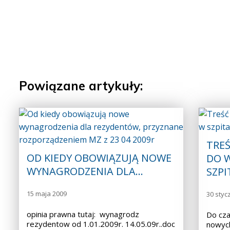
Powiązane artykuły:
TRE
OD KIEDY OBOWIĄZUJĄ NOWE
DO 
WYNAGRODZENIA DLA…
SZP
15 maja 2009
30 styc
opinia prawna tutaj: wynagrodz
Do cz
rezydentow od 1.01.2009r. 14.05.09r..doc
nowych