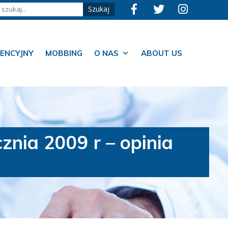
ENCYJNY
MOBBING
O NAS
ABOUT US
nia 2009 r – opinia