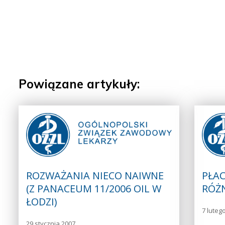
Powiązane artykuły:
ROZWAŻANIA NIECO NAIWNE
PŁA
(Z PANACEUM 11/2006 OIL W
RÓŻ
ŁODZI)
7 luteg
29 stycznia 2007