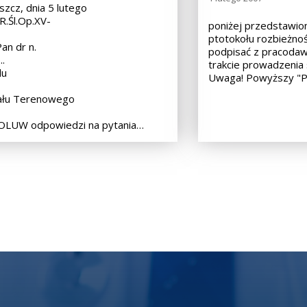
zcz, dnia 5 lutego
R.Śl.Op.XV-
poniżej przedstawio
41/08
ptotokołu rozbieżnośc
Pan dr n.
podpisać z pracoda
d. ..... Przewodniczący
trakcie prowadzenia
du
Uwaga! Powyższy "P
ału Terenowego
OZZL
LUW odpowiedzi na pytania…