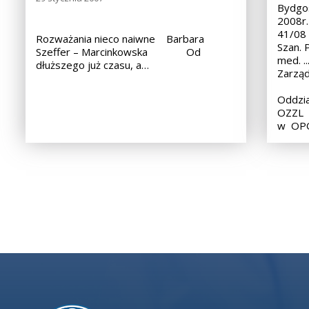
Bydgos
2008r.
Rozważania nieco naiwne Barbara
Szan. 
Szeffer – Marcinkowska Od
me
dłuższego już czasu, a…
Zarzą
Oddzi
w OPO