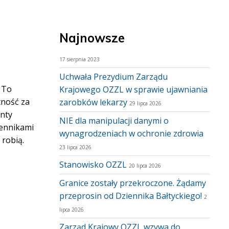
Najnowsze
17 sierpnia 2023
Uchwała Prezydium Zarządu
 To
Krajowego OZZL w sprawie ujawniania
tność za
zarobków lekarzy
29 lipca 2026
anty
NIE dla manipulacji danymi o
lennikami
wynagrodzeniach w ochronie zdrowia
 robią.
23 lipca 2026
Stanowisko OZZL
20 lipca 2026
Granice zostały przekroczone. Żądamy
przeprosin od Dziennika Bałtyckiego!
2
lipca 2026
Zarząd Krajowy OZZL wzywa do