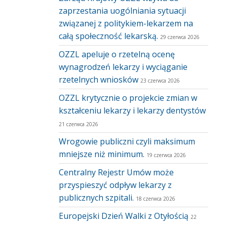
zaprzestania uogólniania sytuacji
związanej z politykiem-lekarzem na
całą społeczność lekarską.
29 czerwca 2026
OZZL apeluje o rzetelną ocenę
wynagrodzeń lekarzy i wyciąganie
rzetelnych wniosków
23 czerwca 2026
OZZL krytycznie o projekcie zmian w
kształceniu lekarzy i lekarzy dentystów
21 czerwca 2026
Wrogowie publiczni czyli maksimum
mniejsze niż minimum.
19 czerwca 2026
Centralny Rejestr Umów może
przyspieszyć odpływ lekarzy z
publicznych szpitali.
18 czerwca 2026
Europejski Dzień Walki z Otyłością
22