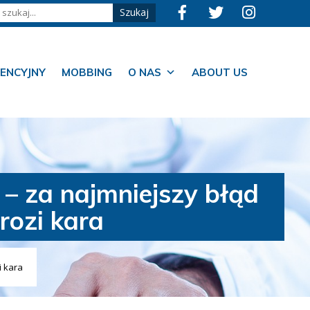
ENCYJNY
MOBBING
O NAS
ABOUT US
 – za najmniejszy błąd
rozi kara
i kara