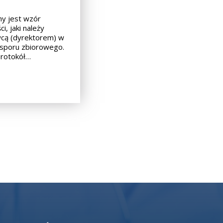
ny jest wzór
i, jaki należy
wcą (dyrektorem) w
 sporu zbiorowego.
rotokół…