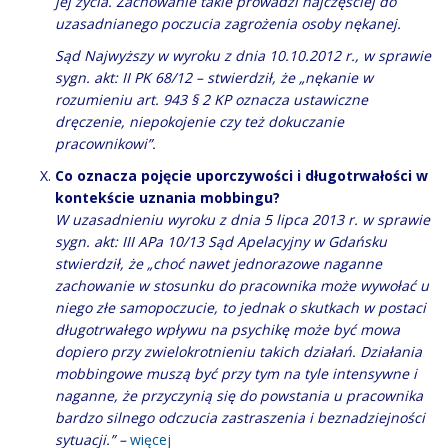
jej życia. Zachowanie takie prowadzi najczęściej do
uzasadnianego poczucia zagrożenia osoby nękanej.
Sąd Najwyższy w wyroku z dnia 10.10.2012 r., w sprawie
sygn. akt: II PK 68/12 – stwierdził, że „nękanie w
rozumieniu art. 943 § 2 KP oznacza ustawiczne
dręczenie, niepokojenie czy też dokuczanie
pracownikowi”.
Co oznacza pojęcie uporczywości i długotrwałości w
kontekście uznania mobbingu?
W uzasadnieniu wyroku z dnia 5 lipca 2013 r. w sprawie
sygn. akt: III APa 10/13 Sąd Apelacyjny w Gdańsku
stwierdził, że „choć nawet jednorazowe naganne
zachowanie w stosunku do pracownika może wywołać u
niego złe samopoczucie, to jednak o skutkach w postaci
długotrwałego wpływu na psychikę może być mowa
dopiero przy zwielokrotnieniu takich działań. Działania
mobbingowe muszą być przy tym na tyle intensywne i
naganne, że przyczynią się do powstania u pracownika
bardzo silnego odczucia zastraszenia i beznadziejności
sytuacji.” –
więcej