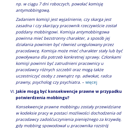
np. w ciągu 7 dni roboczych, powołać komisję
antymobbingową.
Zadaniem komisji jest wyjaśnienie, czy skarga jest
zasadna i czy skarżący pracownik rzeczywiście został
poddany mobbingowi. Komisja antymobbingowa
powinna mieć bezstronny charakter, a sposób jej
działania powinien być również uregulowany przez
pracodawcę. Komisja może mieć charakter stały lub być
powoływana dla potrzeb konkretnej sprawy. Członkami
komisji powinni być zatrudnieni pracownicy u
pracodawcy różnych szczebli oraz mogą także
uczestniczyć osoby z zewnątrz np. adwokat, radca
prawny, psycholog czy psychiatra.
–
więcej
Jakie mogą być konsekwencje prawne w przypadku
potwierdzenia mobbingu?
Konsekwencje prawne mobbingu zostały przewidziane
w kodeksie pracy w postaci możliwości dochodzenia od
pracodawcy zadośćuczynienia pieniężnego za krzywdę,
gdy mobbing spowodował u pracownika rozstrój