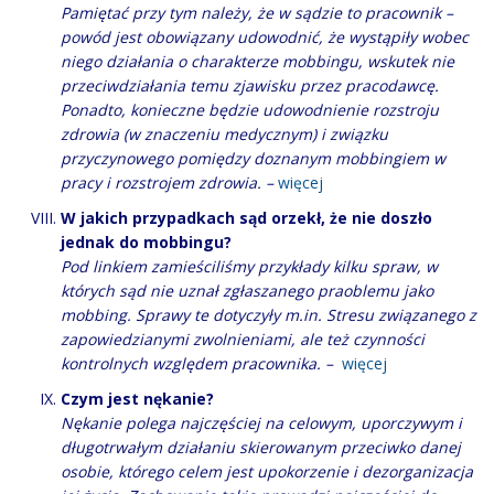
Pamiętać przy tym należy, że w sądzie to pracownik –
powód jest obowiązany udowodnić, że wystąpiły wobec
niego działania o charakterze mobbingu, wskutek nie
przeciwdziałania temu zjawisku przez pracodawcę.
Ponadto, konieczne będzie udowodnienie rozstroju
zdrowia (w znaczeniu medycznym) i związku
przyczynowego pomiędzy doznanym mobbingiem w
pracy i rozstrojem zdrowia. –
więcej
W jakich przypadkach sąd orzekł, że nie doszło
jednak do mobbingu?
Pod linkiem zamieściliśmy przykłady kilku spraw, w
których sąd nie uznał zgłaszanego praoblemu jako
mobbing. Sprawy te dotyczyły m.in. Stresu związanego z
zapowiedzianymi zwolnieniami, ale też czynności
kontrolnych względem pracownika. –
więcej
Czym jest nękanie?
Nękanie polega najczęściej na celowym, uporczywym i
długotrwałym działaniu skierowanym przeciwko danej
osobie, którego celem jest upokorzenie i dezorganizacja