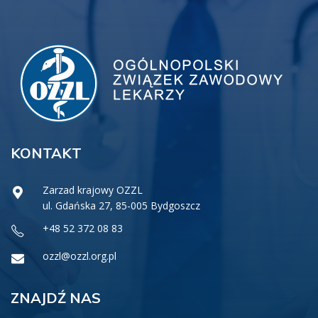
KONTAKT
Zarzad krajowy OZZL
ul. Gdańska 27, 85-005 Bydgoszcz
+48 52 372 08 83
ozzl@ozzl.org.pl
ZNAJDŹ NAS