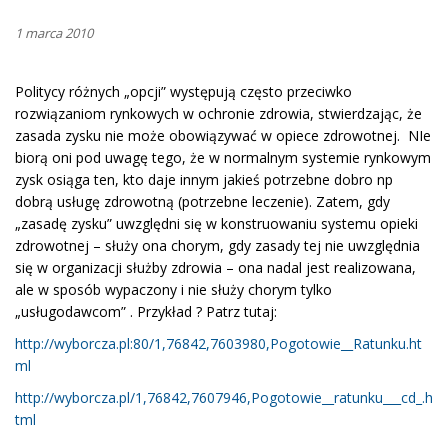
1 marca 2010
Politycy różnych „opcji” występują często przeciwko
rozwiązaniom rynkowych w ochronie zdrowia, stwierdzając, że
zasada zysku nie może obowiązywać w opiece zdrowotnej. NIe
biorą oni pod uwagę tego, że w normalnym systemie rynkowym
zysk osiąga ten, kto daje innym jakieś potrzebne dobro np
dobrą usługę zdrowotną (potrzebne leczenie). Zatem, gdy
„zasadę zysku” uwzględni się w konstruowaniu systemu opieki
zdrowotnej – służy ona chorym, gdy zasady tej nie uwzględnia
się w organizacji służby zdrowia – ona nadal jest realizowana,
ale w sposób wypaczony i nie służy chorym tylko
„usługodawcom” . Przykład ? Patrz tutaj:
http://wyborcza.pl:80/1,76842,7603980,Pogotowie__Ratunku.ht
ml
http://wyborcza.pl/1,76842,7607946,Pogotowie__ratunku___cd_.h
tml