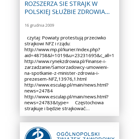
ROZSZERZA SIE STRAJK W
POLSKIEJ SŁUŻBIE ZDROWIA…
16 grudnia 2009
czytaj: Powiaty protestują przeciwko
strajkowi NFZ i rządu:
http://www.mp.pl/kurier/index.php?
aid=48758&l=1019&u=23231695&c_all=1
http://www.rynekzdrowia.pl/Finanse-i-
zarzadzanie/Samorzadowcy-umowieni-
na-spotkanie-z-minister-zdrowia-i-
prezesem-NFZ,13976,1.html
http://www.esculap.pl/main/news.html?
news=24784
http://www.esculap.pl/main/news.html?
news=24783&type= Częstochowa
strajkuje i będzie strajkować:…